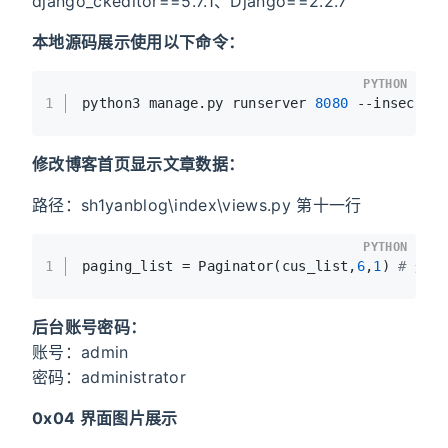
django_ckeditor==5.7.1、Django==2.2.7
本地源码展示使用以下命令：
PYTHON
1
python3 manage.py runserver 
8080
 --insecure
修改博客首页显示文章数据：
路径：sh1yanblog\index\views.py 第十一行
PYTHON
1
paging_list = Paginator(cus_list,
6
,
1
) 
# 这
后台账号密码：
账号：admin
密码：administrator
0x04 界面图片展示