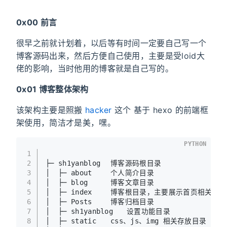
0x00 前言
很早之前就计划着，以后等有时间一定要自己写一个
博客源码出来，然后方便自己使用，主要是受loid大
佬的影响，当时他用的博客就是自己写的。
0x01 博客整体架构
该架构主要是照搬
hacker
这个 基于 hexo 的前端框
架使用，简洁才是美，嘿。
PYTHON
1
2
├─ sh1yanblog	博客源码根目录
3
│  ├─ about		个人简介目录
4
│  ├─ blog		博客文章目录
5
│  ├─ index		博客根目录，主要展示首页相关
6
│  ├─ Posts		博客归档目录
7
│  ├─ sh1yanblog	设置功能目录
8
│  ├─ static	css、js、img 相关存放目录