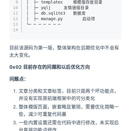
9
│  ├─ templates	根模版存放目录
10
│  ├─ yqlj		友情链接目录
11
│  ├─ db.sqlite3	数据库
12
│  ├─ manage.py		启动项
13
└─ ─ ─ ─ ─ ─ ─
14
目前该源码为第一版，整体架构在后期优化中不会有
太大变化。
0x02 目前存在的问题和以后优化方向
问题点：
文章分类和文章标签，目前只是两个坏功能点，
并没有实现原前端框架中的可分类化
整体模版页面，嵌套略显繁琐，需要优化简略一
些，减少可重复代码量
一些内置设置还需在代码中进行修改，未实现后
台直接功能点修改