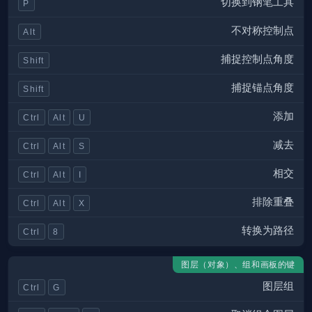
切换到钢笔工具
P
不对称控制点
Alt
捕捉控制点角度
Shift
捕捉锚点角度
Shift
添加
Ctrl
Alt
U
减去
Ctrl
Alt
S
相交
Ctrl
Alt
I
排除重叠
Ctrl
Alt
X
转换为路径
Ctrl
8
图层（对象）、组和画板的键
图层组
Ctrl
G