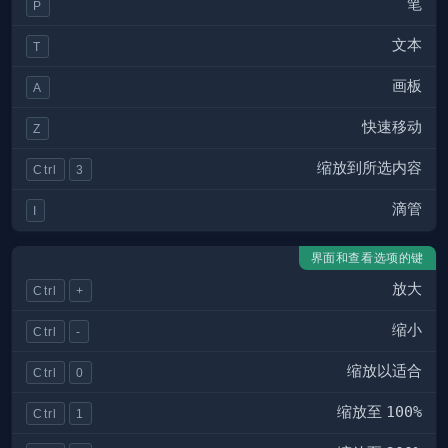
笔
P
文本
T
画板
A
快速移动
Z
缩放到所选内容
Ctrl
3
滴管
I
界面和查看选项的键
放大
Ctrl
+
缩小
Ctrl
-
缩放以适合
Ctrl
0
缩放至
100%
Ctrl
1