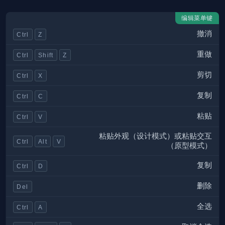
编辑菜单键
撤消
Ctrl
Z
重做
Ctrl
Shift
Z
剪切
Ctrl
X
复制
Ctrl
C
粘贴
Ctrl
V
粘贴外观（设计模式）或粘贴交互
Ctrl
Alt
V
（原型模式）
复制
Ctrl
D
删除
Del
全选
Ctrl
A