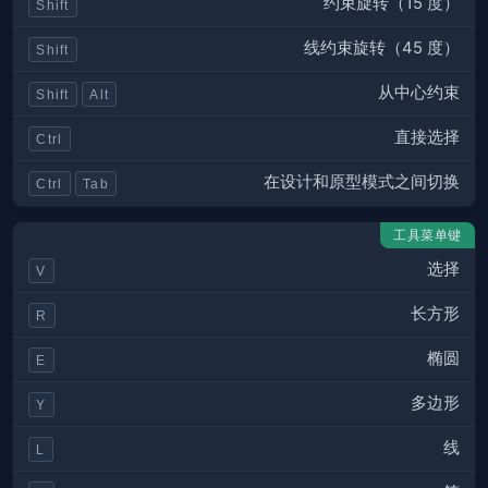
约束旋转（15 度）
Shift
线约束旋转（45 度）
Shift
从中心约束
Shift
Alt
直接选择
Ctrl
在设计和原型模式之间切换
Ctrl
Tab
工具菜单键
选择
V
长方形
R
椭圆
E
多边形
Y
线
L