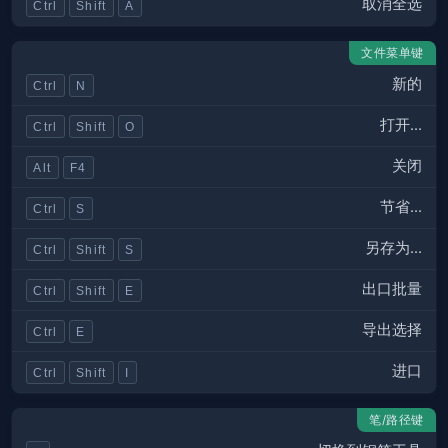
取消全选
Ctrl
Shift
A
文件菜单键
新的
Ctrl
N
打开...
Ctrl
Shift
O
关闭
Alt
F4
节省...
Ctrl
S
另存为...
Ctrl
Shift
S
出口批量
Ctrl
Shift
E
导出选择
Ctrl
E
进口
Ctrl
Shift
I
笔/路径键