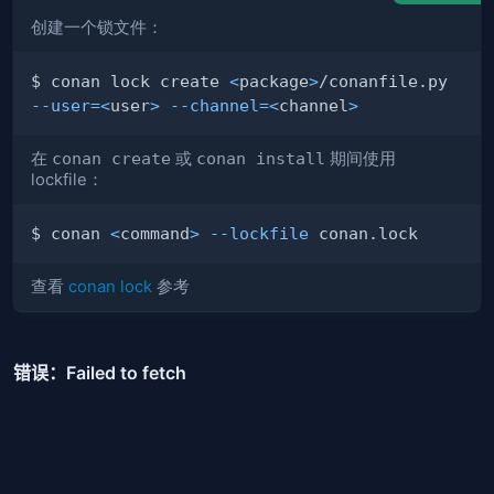
创建一个锁文件：
$ conan lock create 
<
package
>
/conanfile.py 
--user
=
<
user
>
--channel
=
<
channel
>
在
conan create
或
conan install
期间使用
lockfile：
$ conan 
<
command
>
--lockfile
查看
conan lock
参考