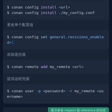
$ conan config 
install
<
url
>
$ conan config 
install
更改单个配置值
$ conan config 
set
general.revisions_enable
d
=
1
添加遥控器
$ conan remote 
add
 my_remote 
<
url
>
提供远程凭据
$ conan user 
-p
<
password
>
-r
 my_remote 
<
us
ername
>
显示来自 inspect 或 reference 的信息