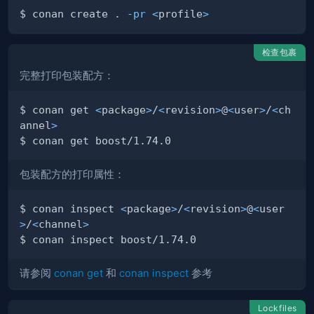
$ conan create 
.
-pr
<
profile
>
检查包裹
完整打印包装配方：
$ conan get 
<
package
>
/
<
revision
>
@
<
user
>
/
<
ch
annel
>
包装配方的打印属性：
$ conan inspect 
<
package
>
/
<
revision
>
@
<
user
>
/
<
channel
>
请参阅
conan get
和
conan inspect
参考
Lockfiles