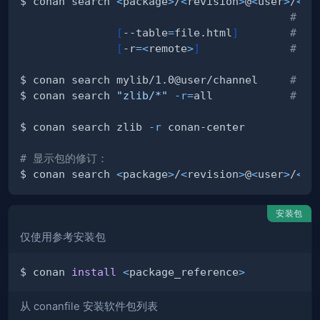
$ conan search 
<
package
>
/
<
revision
>
@
<
user
>
/
<
ch
# 支
[
--table
=
file.html
]
# 将
[
-r
=
<
remote
>
]
# 
$ conan search mylib/1.0@user/channel     
# 显
$ conan search 
"zlib/*"
-r
=
all            
# 在
$ conan search zlib 
-r
# 显示包的修订：
$ conan search 
<
package
>
/
<
revision
>
@
<
user
>
/
<
ch
安装包
仅使用参考安装包
$ conan 
install
<
package_reference
>
从 conanfile 安装软件包列表