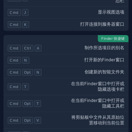
态栏
显示视图选项
Cmd
J
打开连接到服务器窗口
Cmd
K
Finder 快捷键
制作所选项目的别名
Cmd
Ctrl
A
打开新的Finder窗口
Cmd
N
创建新的智能文件夹
Cmd
Opt
N
在当前Finder窗口中打开或
Cmd
T
隐藏选项卡栏
在当前Finder窗口中打开或
Cmd
Opt
T
隐藏工具栏
将剪贴板中文件从其原始位
Cmd
Opt
V
置移动到当前位置