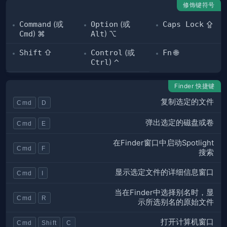
修饰键符号
Command
(或
Option
(或
Caps Lock
⇪
Cmd
) ⌘
Alt
) ⌥
Shift
⇧
Control
(或
Fn
🌐
Ctrl
) ⌃
Finder 快捷键
复制选定的文件
Cmd
D
弹出选定的磁盘或卷
Cmd
E
在Finder窗口中启动Spotlight
Cmd
F
搜索
显示选定文件的详细信息窗口
Cmd
I
当在Finder中选择别名时，显
Cmd
R
示所选别名的原始文件
打开计算机窗口
Cmd
Shift
C