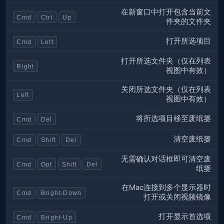
在新窗口中打开包含当前文
Cmd
Ctrl
Up
件夹的文件夹
打开所选项目
Cmd
Left
打开所选文件夹（仅在列表
Right
视图中有效）
关闭所选文件夹（仅在列表
Left
视图中有效）
将所选项目移至废纸篓
Cmd
Del
清空废纸篓
Cmd
Shift
Del
无需确认对话框即可清空废
Cmd
Opt
Shift
Del
纸篓
在Mac连接到多个显示器时
Cmd
Bright-Down
打开或关闭视频镜像
打开显示首选项
Cmd
Bright-Up