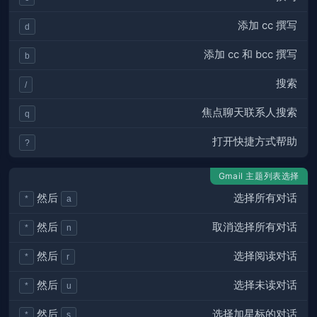
添加 cc 撰写
d
添加 cc 和 bcc 撰写
b
搜索
/
焦点聊天联系人搜索
q
打开快捷方式帮助
?
Gmail 主题列表选择
选择所有对话
然后
*
a
取消选择所有对话
然后
*
n
选择阅读对话
然后
*
r
选择未读对话
然后
*
u
选择加星标的对话
然后
*
s