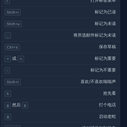
打开标签菜单
l
标记为已读
Shift+i
标记为未读
Shift+u
将所选邮件标记为未读
_
保存草稿
Ctrl+s
标记为重要
或
+
=
标记为不重要
-
喜欢/不喜欢嗡嗡声
Shift+l
抢先看
h
打个电话
然后
g
p
启动老蛇
&