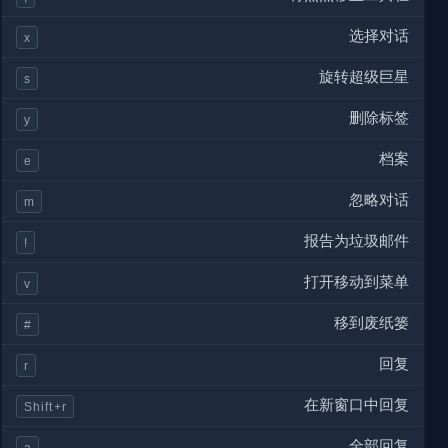
选择对话
x
旋转超级巨星
s
删除标签
y
档案
e
忽略对话
m
报告为垃圾邮件
!
打开移动到菜单
v
移到废纸篓
#
回复
r
在新窗口中回复
Shift+r
全部回复
a