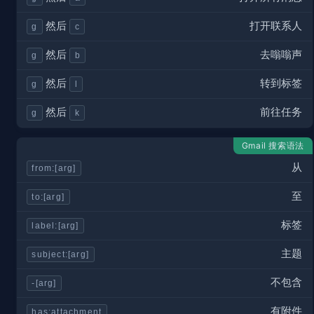
打开联系人
然后
g
c
去嗡嗡声
然后
g
b
转到标签
然后
g
l
前往任务
然后
g
k
Gmail 搜索语法
从
from:[arg]
至
to:[arg]
标签
label:­[arg]
主题
subjec­t:[arg]
不包含
-[arg]
有附件
has:at­tac­hment