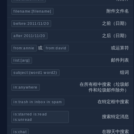
附件文件名
filena­me:­[fi­lename]
之前（日期）
before­:20­11/­11/20
之后（日期）
after:­201­1/11/20
或运算符
或
from:annie
from:david
邮件列表
list:[arg]
组词
subjec­t:(­word1 word2)
在所有框中搜索（垃圾邮
in:any­where
件和垃圾邮件除外）
在特定框中搜索
in:trash in:inbox in:spam
is:starred is:read 
搜索特定消息
is:unread
在聊天中搜索
is:chat