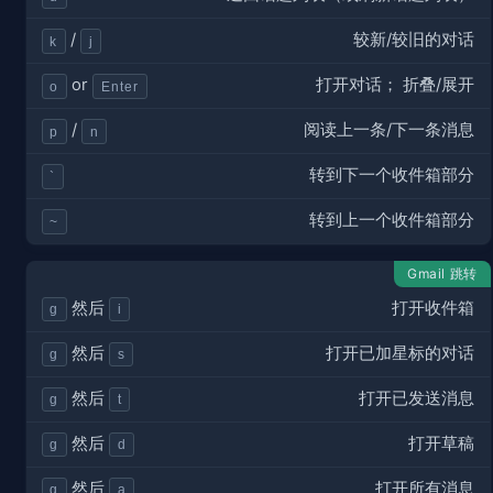
较新/较旧的对话
/
k
j
打开对话； 折叠/展开
or
o
Enter
阅读上一条/下一条消息
/
p
n
转到下一个收件箱部分
`
转到上一个收件箱部分
~
Gmail 跳转
打开收件箱
然后
g
i
打开已加星标的对话
然后
g
s
打开已发送消息
然后
g
t
打开草稿
然后
g
d
打开所有消息
然后
g
a