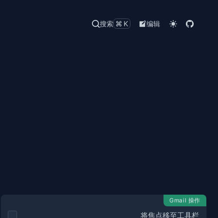
搜索
⌘K
编辑
Gmail 操作
将焦点移至工具栏
,