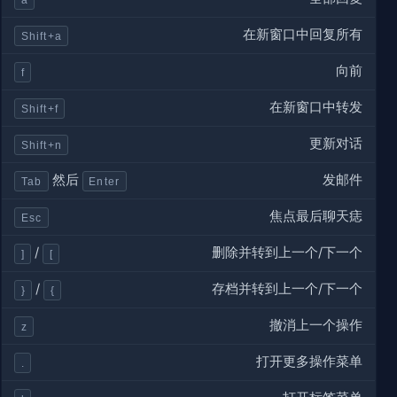
在新窗口中回复所有
Shift+a
向前
f
在新窗口中转发
Shift+f
更新对话
Shift+n
发邮件
然后
Tab
Enter
焦点最后聊天痣
Esc
删除并转到上一个/下一个
/
]
[
存档并转到上一个/下一个
/
}
{
撤消上一个操作
z
打开更多操作菜单
.