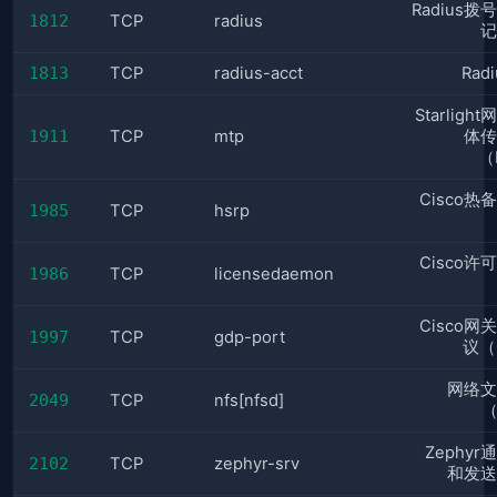
Radius
1812
TCP
radius
记
1813
TCP
radius-acct
Rad
Starligh
1911
TCP
mtp
体传
（
Cisco热
1985
TCP
hsrp
Cisco许
1986
TCP
licensedaemon
Cisco网
1997
TCP
gdp-port
议（
网络文
2049
TCP
nfs[nfsd]
（
Zephy
2102
TCP
zephyr-srv
和发送