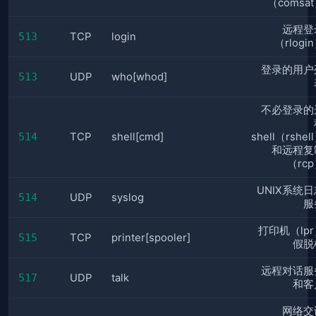
（comsa
远程登
513
TCP
login
（rlogi
登录的用户
513
UDP
who[whod]
不必登录的
514
TCP
shell[cmd]
shell（rshel
和远程复
（rc
UNIX系统日
514
UDP
syslog
服
打印机（lp
515
TCP
printer[spooler]
假脱
远程对话服
517
UDP
talk
和客
网络交