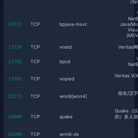
（bp
Net
13722
TCP
bpjava-msvc
Java/Mi
Visu
(MS
13724
TCP
vnetd
Verita
13782
TCP
bpcd
Net
Veritas V
13783
TCP
vopied
假名/汉
22273
TCP
wnn6[wnn4]
Quake（
26000
TCP
quake
的）多人游
26208
TCP
wnn6-ds