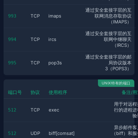
通过安全套接字层的互
993
TCP
imaps
联网消息存取协议
（IMAPS）
通过安全套接字层的互
994
TCP
ircs
联网中继聊天
（IRCS）
通过安全套接字层的邮
995
TCP
pop3s
局协议版本
3（POPS3）
UNIX特有的端口
端口号
协议
使用程序
备注/用
用于对远程
512
TCP
exec
行的进程进
验
异步邮件客
512
UDP
biff[comsat]
（biff）和