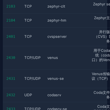
Zephyr s
2103
TCP
zephyr-clt
Zephy
2104
TCP
zephyr-hm
并行版
2401
TCP
cvspserver
（CVS）
务
用于Cod
统（cod
2430
TCP/UDP
venus
口）的Ven
Venus传
2431
TCP/UDP
venus-se
议（TCP
Coda文
2432
UDP
codasrv
务
Coda
2433
TCP/UDP
codasrv-se