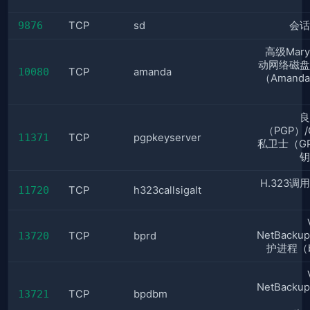
9876
TCP
sd
会话
高级Mary
动网络磁盘
10080
TCP
amanda
（Amand
良
（PGP）
11371
TCP
pgpkeyserver
私卫士（G
钥
H.323调
11720
TCP
h323callsigalt
NetBack
13720
TCP
bprd
护进程（b
NetBack
13721
TCP
bpdbm