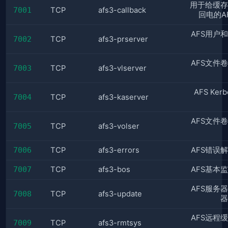
用于给缓存
7001
TCP
afs3-callback
回电的A
AFS用户
7002
TCP
afs3-prserver
AFS文件
7003
TCP
afs3-vlserver
AFS Ker
7004
TCP
afs3-kaserver
AFS文件
7005
TCP
afs3-volser
7006
TCP
afs3-errors
AFS错误
7007
TCP
afs3-bos
AFS基本
AFS服务
7008
TCP
afs3-update
器
AFS远程
7009
TCP
afs3-rmtsys