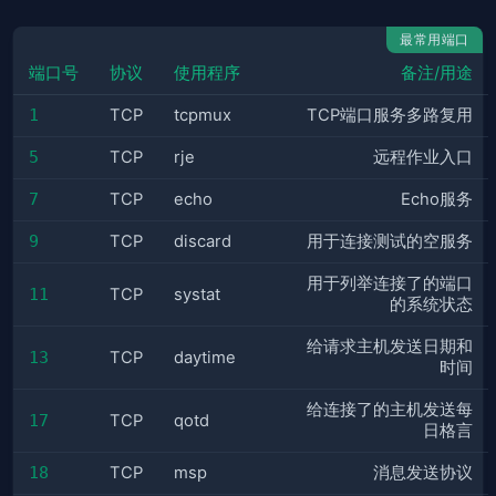
最常用端口
端口号
协议
使用程序
备注/用途
1
TCP
tcpmux
TCP端口服务多路复用
5
TCP
rje
远程作业入口
7
TCP
echo
Echo服务
9
TCP
discard
用于连接测试的空服务
用于列举连接了的端口
11
TCP
systat
的系统状态
给请求主机发送日期和
13
TCP
daytime
时间
给连接了的主机发送每
17
TCP
qotd
日格言
18
TCP
msp
消息发送协议