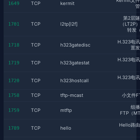
Kermit
1649
TCP
kermit
管
第2层
1701
TCP
l2tp[l2f]
（LT2P
转发（
H.323电
1718
TCP
h323gatedisc
置发
H.323电
1719
TCP
h323gatestat
H.323电
1720
TCP
h323hostcall
1758
TCP
tftp-mcast
小文件F
组播
1759
TCP
mtftp
FTP（M
Hello
1789
TCP
hello