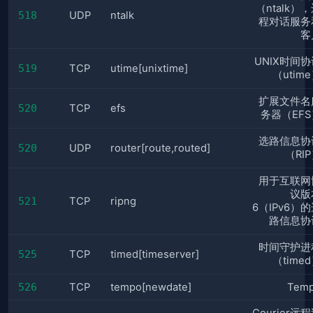
（ntalk）
518
UDP
ntalk
程对话服务
客
UNIX时间协
519
TCP
utime[unixtime]
（utim
扩展文件名
520
TCP
efs
务器（EFS
选路信息协
520
UDP
router[route,routed]
（RI
用于互联网
议版
521
TCP
ripng
6（IPv6）
路信息协
时间守护进
525
TCP
timed[timeserver]
（time
526
TCP
tempo[newdate]
Tem