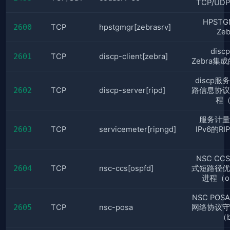
TCP/U
HPST
2600
TCP
hpstgmgr[zebrasrv]
Ze
dis
2601
TCP
discp-client[zebra]
Zebra集成的
discp服
2602
TCP
discp-server[ripd]
路信息协议
程（
服务计量
2603
TCP
servicemeter[ripngd]
IPv6的R
NSC C
2604
TCP
nsc-ccs[ospfd]
式短路径优
进程（o
NSC PO
2605
TCP
nsc-posa
网络协议守
（