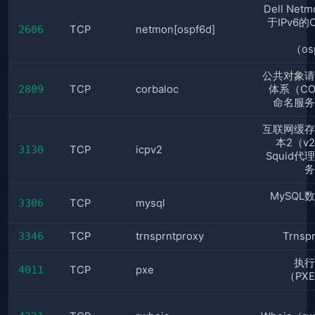
Dell Net
于IPv6的
2606
TCP
netmon[ospf6d]
（os
公共对象请
2809
TCP
corbaloc
体系（CO
命名服务
互联网缓存
本2（v
3130
TCP
icpv2
Squid代
务
MySQL
3306
TCP
mysql
3346
TCP
trnsprntproxy
Trnsp
执行
4011
TCP
pxe
（PX