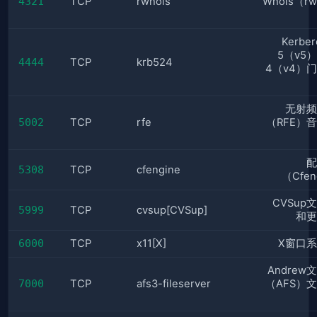
4321
TCP
rwhois
Whois（rw
Kerbe
5（v5
4444
TCP
krb524
4（v4）
无射频
5002
TCP
rfe
（RFE）
配
5308
TCP
cfengine
（Cfen
CVSup
5999
TCP
cvsup[CVSup]
和更
6000
TCP
x11[X]
X窗口
Andrew
7000
TCP
afs3-fileserver
（AFS）