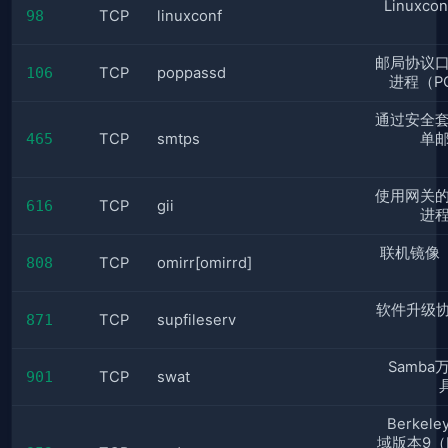
Linuxco
98
TCP
linuxconf
邮局协议
106
TCP
poppassd
进程（PO
通过安全
465
TCP
smtps
单
使用网关
616
TCP
gii
进
联机镜像（
808
TCP
omirr[omirrd]
软件升级协
871
TCP
supfileserv
Samb
901
TCP
swat
Berke
域版本9（B