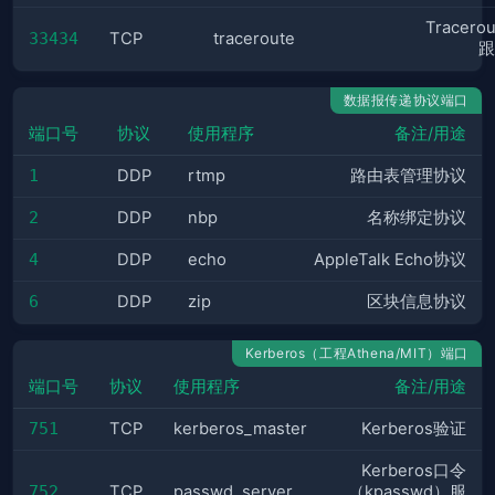
Tracero
33434
TCP
traceroute
跟
数据报传递协议端口
端口号
协议
使用程序
备注/用途
1
DDP
rtmp
路由表管理协议
2
DDP
nbp
名称绑定协议
4
DDP
echo
AppleTalk Echo协议
6
DDP
zip
区块信息协议
Kerberos（工程Athena/MIT）端口
端口号
协议
使用程序
备注/用途
751
TCP
kerberos_master
Kerberos验证
Kerberos口令
752
TCP
passwd_server
（kpasswd）服