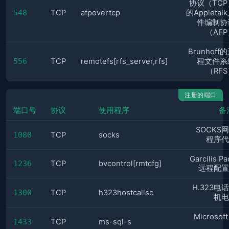
协议（TCP
548
TCP
afpovertcp
的Appletal
件编制协
（AF
Brunhoff
556
TCP
remotefs[rfs_server,rfs]
程文件系
（RF
注册的端口
端口号
协议
使用程序
备
SOCKS
1080
TCP
socks
程序代
Garcilis P
1236
TCP
bvcontrol[rmtcfg]
远程配置
H.323电
1300
TCP
h323hostcallsc
机电
Microsof
1433
TCP
ms-sql-s