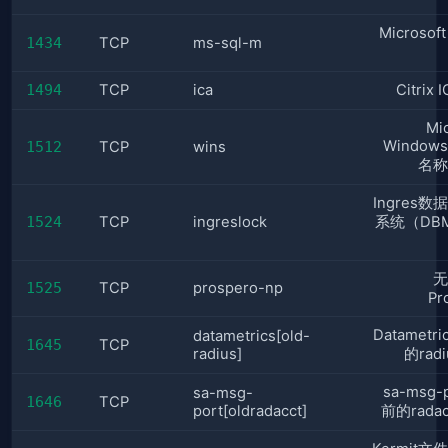
Microsof
1434
TCP
ms-sql-m
1494
TCP
ica
Citrix
Mi
Windo
1512
TCP
wins
名称
Ingres
1524
TCP
ingreslock
系统（DB
无
1525
TCP
prospero-np
Pr
Datametr
datametrics[old-
1645
TCP
radius]
的rad
sa-msg-
sa-msg-
1646
TCP
port[oldradacct]
前的rada