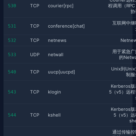
Courier远
530
TCP
courier[rpc]
程调用（RPC
协
互联网中继
531
TCP
conference[chat]
532
TCP
netnews
Netne
用于紧急广
533
UDP
netwall
的Netwa
Unix到Uni
540
TCP
uucp[uucpd]
制服
Kerberos
543
TCP
klogin
5（v5）远程
Kerberos
544
TCP
kshell
5（v5）远
she
通过传输控