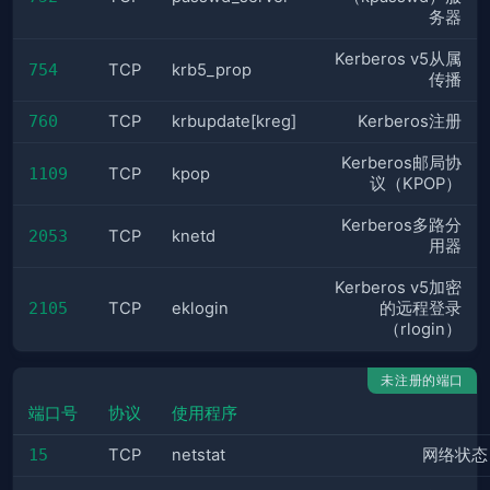
务器
Kerberos v5从属
754
TCP
krb5_prop
传播
760
TCP
krbupdate[kreg]
Kerberos注册
Kerberos邮局协
1109
TCP
kpop
议（KPOP）
Kerberos多路分
2053
TCP
knetd
用器
Kerberos v5加密
2105
TCP
eklogin
的远程登录
（rlogin）
未注册的端口
端口号
协议
使用程序
15
TCP
netstat
网络状态（