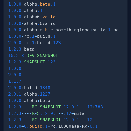
1.0
.0
-
alpha
.
beta
.
1
1.0
.0
-
alpha
.
1
1.0
.0
-
alpha0
.
valid
1.0
.0
-
alpha
.
1.0
.0
-
alpha
-
a
.
b
-
c
-
somethinglong
+
build
.
1
-
aef
.
1
-
1.0
.0
-
rc
.
1
+
build
.
1
2.0
.0
-
rc
.
1
+
build
.
123
1.2
.3
-
10.2
.3
-
DEV
-
SNAPSHOT
1.2
.3
-
SNAPSHOT
-
123
1.0
.0
2.0
.0
1.1
.7
2.0
.0
+
build
.
1848
2.0
.1
-
alpha
.
1227
1.0
.0
-
alpha
+
1.2
.3
--
--
RC
-
SNAPSHOT
.12
.9
.1
--
.12
+
788
1.2
.3
--
--
R
-
S
.12
.9
.1
--
.12
+
1.2
.3
--
--
RC
-
SNAPSHOT
.12
.9
.1
--
.12
1.0
.0
+
0
.
build
.
1
-
rc
.
10000aaa
-
kk
-
0.1