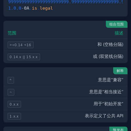
99999999999999999999999.999999999999999999
.999
1.0
.0
-
0A
.
is
.
legal
组合范围
范围
描述
和 (空格分隔)
>=0.14 <16
或 (双竖线分隔)
0.14.x || 15.x.x
解释
意思是“兼容”
^
意思是“相当接近”
~
用于“初始开发”
0.x.x
表示定义了公共 API
1.x.x
预发布