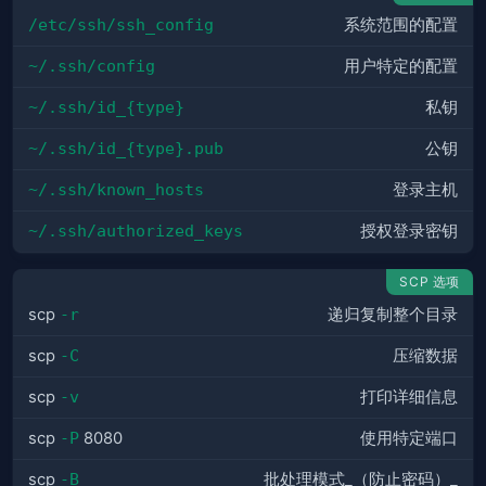
/etc/ssh/ssh_config
系统范围的配置
~/.ssh/config
用户特定的配置
~/.ssh/id_{type}
私钥
~/.ssh/id_{type}.pub
公钥
~/.ssh/known_hosts
登录主机
~/.ssh/authorized_keys
授权登录密钥
SCP 选项
scp
-r
递归复制整个目录
scp
-C
压缩数据
scp
-v
打印详细信息
scp
-P
8080
使用特定端口
scp
-B
批处理模式_（防止密码）_