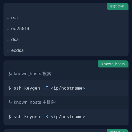
钥匙类型
rsa
ed25519
dsa
ecdsa
known_hosts
从 known_hosts 搜索
$ ssh-keygen 
-F
<
ip/hostname
>
从 known_hosts 中删除
$ ssh-keygen 
-R
<
ip/hostname
>