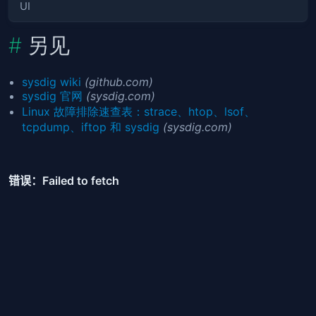
UI
另见
sysdig wiki
(github.com)
sysdig 官网
(sysdig.com)
Linux 故障排除速查表：strace、htop、lsof、
tcpdump、iftop 和 sysdig
(sysdig.com)