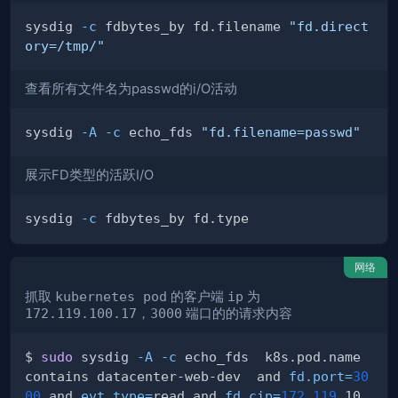
sysdig 
-c
 fdbytes_by fd.filename 
"fd.direct
ory=/tmp/"
查看所有文件名为passwd的i/O活动
sysdig 
-A
-c
 echo_fds 
"fd.filename=passwd"
展示FD类型的活跃I/O
sysdig 
-c
网络
抓取
kubernetes pod
的客户端
ip
为
172.119.100.17
，
3000
端口的的请求内容
$ 
sudo
 sysdig 
-A
-c
 echo_fds  k8s.pod.name 
contains datacenter-web-dev  and 
fd.port
=
30
00
 and 
evt.type
=
read and 
fd.cip
=
172.119
.10