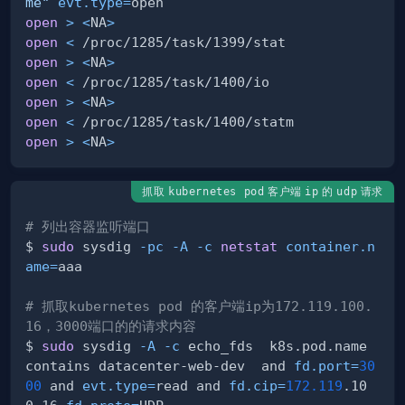
me"
evt.type
=
open
>
<
NA
>
open
<
open
>
<
NA
>
open
<
open
>
<
NA
>
open
<
open
>
<
NA
>
抓取
客户端
的
请求
kubernetes pod
ip
udp
# 列出容器监听端口
$ 
sudo
 sysdig 
-pc
-A
-c
netstat
container.n
ame
=
# 抓取kubernetes pod 的客户端ip为172.119.100.
16，3000端口的的请求内容
$ 
sudo
 sysdig 
-A
-c
 echo_fds  k8s.pod.name 
contains datacenter-web-dev  and 
fd.port
=
30
00
 and 
evt.type
=
read and 
fd.cip
=
172.119
.10