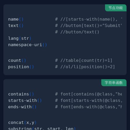
节点功能
name
(
)
# //[starts-with(name(), 'h'
text
(
)
# //button[text()="Submit"]
# //button/text()
lang
(
str
)
namespace-uri
(
)
count
(
)
# //table[count(tr)=1]
position
(
)
# //ol/li[position()=2]
字符串函数
contains
(
)
# font[contains(@class,"head
starts-with
(
)
# font[starts-with(@class,"h
ends-with
(
)
# font[ends-with(@class,"hea
concat
(
x,y
)
substring
(
str, start, len
)