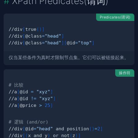
XPath Predicates(谓词)
Predicates(谓词)
//div
[
true
(
)
]
//div
[
@class
=
"head"
]
//div
[
@class
=
"head"
]
[
@id
=
"top"
]
仅当某些条件为真时才限制节点集。它们可以被链接起来。
操作符
# 比较
//a
[
@id 
=
"xyz"
]
//a
[
@id 
!=
"xyz"
]
//a
[
@price 
>
25
]
# 逻辑 (and/or)
//div
[
@id
=
"head"
 and position
(
)
=
2
]
//div
[
(
x and y
)
 or not
(
z
)
]