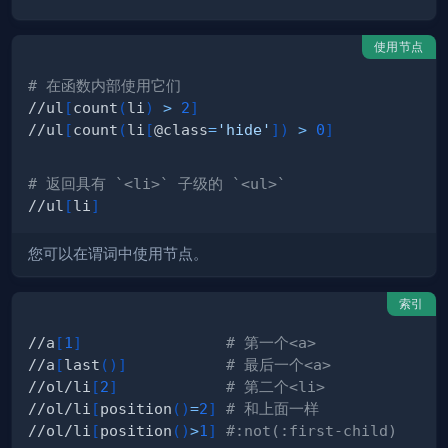
使用节点
# 在函数内部使用它们
//ul
[
count
(
li
)
>
2
]
//ul
[
count
(
li
[
@class
=
'hide'
]
)
>
0
]
# 返回具有 `<li>` 子级的 `<ul>`
//ul
[
li
]
您可以在谓词中使用节点。
索引
//a
[
1
]
# 第一个<a>
//a
[
last
(
)
]
# 最后一个<a>
//ol/li
[
2
]
# 第二个<li>
//ol/li
[
position
(
)
=
2
]
# 和上面一样
//ol/li
[
position
(
)
>
1
]
#:not(:first-child)