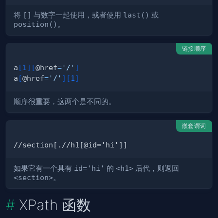
将
[]
与数字一起使用，或者使用
last()
或
position()
。
链接顺序
a
[
1
]
[
@href
=
'/'
]
a
[
@href
=
'/'
]
[
1
]
顺序很重要，这两个是不同的。
嵌套谓词
如果它有一个具有
id='hi'
的
<h1>
后代，则返回
<section>
。
XPath 函数