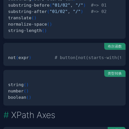
substring-before
(
"01/02"
, 
"/"
)
#=> 01
substring-after
(
"01/02"
, 
"/"
)
#=> 02
translate
(
)
normalize-space
(
)
string-length
(
)
布尔函数
not
(
expr
)
# button[not(starts-with(tex
类型转换
string
(
)
number
(
)
boolean
(
)
XPath Axes