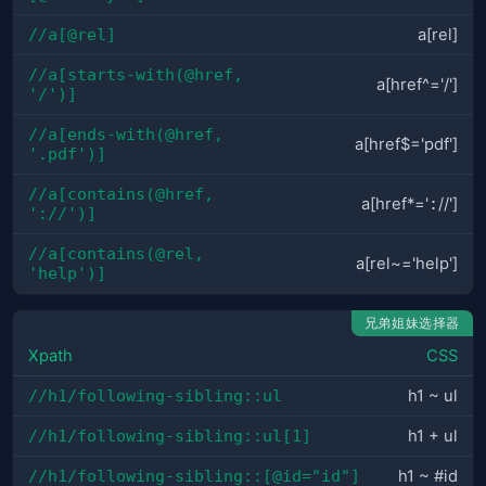
//a[@rel]
a[rel]
//a[starts-with(@href, 
a[href^='/']
'/')]
//a[ends-with(@href, 
a[href$='pdf']
'.pdf')]
//a[contains(@href, 
a[href*='
:
//']
'://')]
//a[contains(@rel, 
a[rel~='help']
'help')]
兄弟姐妹选择器
Xpath
CSS
//h1/following-sibling::ul
h1 ~ ul
//h1/following-sibling::ul[1]
h1 + ul
//h1/following-sibling::[@id="id"]
h1 ~ #id