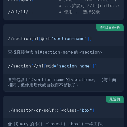
# ...扩展到 //li[child::spa
//ul/li/
..
# 使用 .. 选择父级
查找(父)家长
//section
[
h1
[
@id
=
'section-name'
]
]
查找直接包含
h1#section-name
的
<section>
//section
[
//h1
[
@id
=
'section-name'
]
]
查找包含
h1#section-name
的
<section>
。 （与上面
相同，但使用后代或自我而不是孩子）
最近的
./ancestor-or-self::
[
@class
=
"box"
]
像
jQuery
的
$().closest('.box')
一样工作。