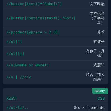
//button[text()="Submit"]
文字匹配
文本包含
//button[contains(text(),"Go")]
（子字符
串）
//product[@price > 2.50]
算术
//ul[*]
有孩子
有孩子（具
//ul[li]
体）
//a[@name or @href]
或逻辑
联合（加入
//a | //div
结果）
jQuery
Xpath
CSS
//ul/li/..
$('ul > li').parent()