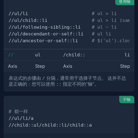
使用轴
//ul/li                       
# ul > li
//ul/child::li                
# ul > li (same)
//ul/following-sibling::li    
# ul ~ li
//ul/descendant-or-self::li   
# ul li
//ul/ancestor-or-self::li     
# $('ul').closes
//
ul
/child::
li
Axis
Step
Axis
Step
表达式的步骤由
/
分隔，通常用于选择子节点。 这并不总
是正确的：您可以使用
::
指定不同的“轴”。
子轴
# 都一样