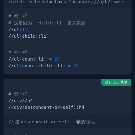
child::
is the default axis. This makes
//a/b/c
work.
# 都一样
# 这是因为 `child::li` 是真实的
//ul
[
li
]
//ul
[
child::li
]
# 都一样
//ul
[
count
(
li
)
>
2
]
//ul
[
count
(
child::li
)
>
2
]
后代或自我轴
# 都一样
//
是
descendant-or-self::
轴的缩写。