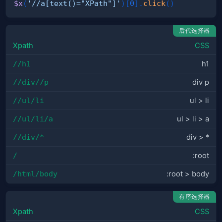
$x
(
'//a[text()="XPath"]'
)
[
0
]
.
click
(
)
后代选择器
Xpath
CSS
//h1
h1
//div//p
div p
//ul/li
ul > li
//ul/li/a
ul > li > a
//div/*
div > *
/
:root
/html/body
:root > body
有序选择器
Xpath
CSS