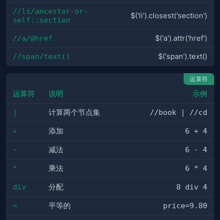
//li/ancestor-or-
$('li').closest('section')
self::section
//a/@href
$('a').attr('href')
//span/text()
$('span').text()
运算符
运算符
说明
示例
|
计算两个节点集
//book | //cd
+
添加
6 + 4
-
减法
6 - 4
*
乘法
6 * 4
div
分配
8 div 4
=
平等的
price=9.80