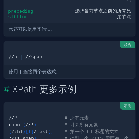
选择当前节点之前的所有兄
preceding-
sibling
弟节点
您还可以使用其他轴。
联合
//a 
|
使用
|
连接两个表达式。
XPath 更多示例
示例
//*                 
# 所有元素
count
(
//*
)
# 计算所有元素
(
//h1
)
[
1
]
/text
(
)
# 第一个 h1 标题的文本
//li
[
span
]
# 找到一个 <li> 里面有一个 <sp