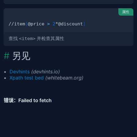
属性
//item
[
@price 
>
2
*@discount
]
查找
<item>
并检查其属性
另见
Devhints
(devhints.io)
Xpath test bed
(whitebeam.org)