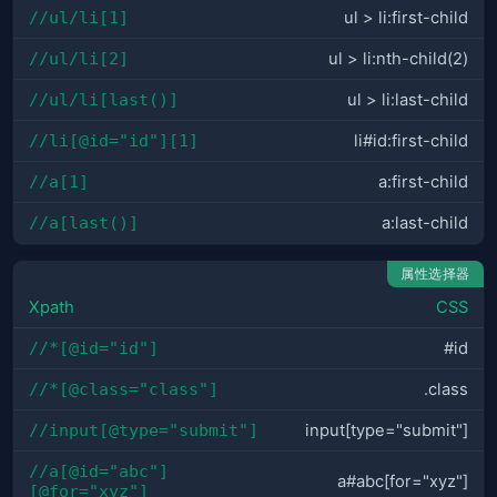
//ul/li[1]
ul > li:first-child
//ul/li[2]
ul > li:nth-child(2)
//ul/li[last()]
ul > li:last-child
//li[@id="id"][1]
li#id:first-child
//a[1]
a:first-child
//a[last()]
a:last-child
属性选择器
Xpath
CSS
//*[@id="id"]
#id
//*[@class="class"]
.class
//input[@type="submit"]
input[type="submit"]
//a[@id="abc"]
a#abc[for="xyz"]
[@for="xyz"]