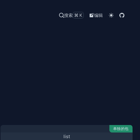
搜索
⌘K
编辑
单独的包
list