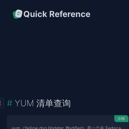
Quick Reference
YUM 清单查询
介绍
yum（
Y
ellow dog
U
pdater,
M
odified）是一个在
Fedora