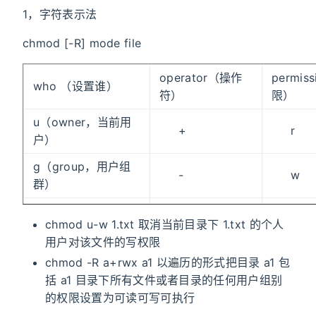
1，字符表示法
chmod [-R] mode file
operator（操作
permis
who （设置谁）
符）
限）
u（owner，当前用
+
r
户）
g（group，用户组
-
w
群）
o（others，其他用
=
x
chmod u-w 1.txt 取消当前目录下 1.txt 的个人
户）
用户对该文件的写权限
a（ugo，以上全
chmod -R a+rwx a1 以遍历的形式把目录 a1 包
部）
括 a1 目录下所有文件或者目录的任何用户组别
的权限设置为可读可写可执行