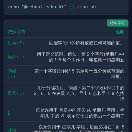
echo
"@reboot echo hi"
\
|
crontab
特殊字符
特殊字符
说明
星号(*)
匹配字段中的所有值或任何可能的值。
用于定义范围。例如：第 5 个字段(星期几)中
横杆(-)
的 1-5 每个工作日，即星期一到星期五
斜线 
第一个字段(分钟)/15 表示每十五分钟或范围的
(/)
增量。
用于分隔项目。例如：第二个字段(小时)中的
逗号(,)
2、6、8 在凌晨 2 点、早上 6 点和早上 8 点执
行
仅允许用于
月份中的某天
或
星期几
字段，
星
L
期几
中的
2L
表示每个月的最后一个星期二
仅允许用于
星期几
字段，后面必须在 1 到 5
井号 