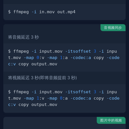
$ ffmpeg 
-i
音视频同步
将音频延迟 3 秒
$ ffmpeg 
-i
 input.mov 
-itsoffset
3
-i
 inpu
t.mov 
-map
0
:v 
-map
1
:a 
-codec:a
 copy 
-code
c:v
将视频延迟 3 秒(即将音频提前 3 秒)
$ ffmpeg 
-i
 input.mov 
-itsoffset
3
-i
 inpu
t.mov 
-map
1
:v 
-map
0
:a 
-codec:a
 copy 
-code
c:v
图片中的视频