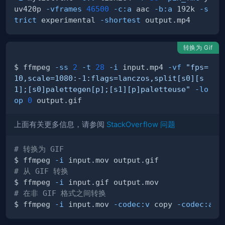
uv420p 
-vframes
46500
-c:a
 aac 
-b:a
 192k 
-s
trict
 experimental 
-shortest
转换为 Gif
$ ffmpeg 
-ss
2
-t
28
-i
 input.mp4 
-vf
"fps=
10,scale=1080:-1:flags=lanczos,split[s0][s
1];[s0]palettegen[p];[s1][p]paletteuse"
-lo
op
0
上面有关更多信息，请参阅
StackOverflow 问题
# 转换为 GIF
$ ffmpeg 
-i
# 从 GIF 转换
$ ffmpeg 
-i
# 在非 GIF 格式之间转换
$ ffmpeg 
-i
 input.mov 
-codec:v
 copy 
-codec:a