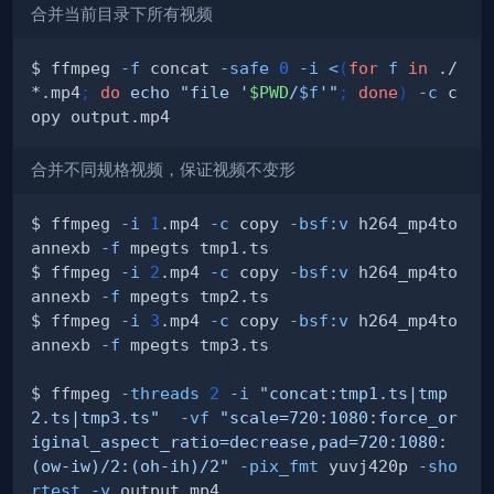
合并当前目录下所有视频
$ ffmpeg 
-f
 concat 
-safe
0
-i
<
(
for
f
in
 ./
*.mp4
;
do
echo
"file '
$PWD
/
$f
'"
;
done
)
-c
 c
合并不同规格视频，保证视频不变形
$ ffmpeg 
-i
1
.mp4 
-c
 copy 
-bsf:v
 h264_mp4to
annexb 
-f
$ ffmpeg 
-i
2
.mp4 
-c
 copy 
-bsf:v
 h264_mp4to
annexb 
-f
$ ffmpeg 
-i
3
.mp4 
-c
 copy 
-bsf:v
 h264_mp4to
annexb 
-f
$ ffmpeg 
-threads
2
-i
"concat:tmp1.ts|tmp
2.ts|tmp3.ts"
-vf
"scale=720:1080:force_or
iginal_aspect_ratio=decrease,pad=720:1080:
(ow-iw)/2:(oh-ih)/2"
-pix_fmt
 yuvj420p 
-sho
rtest
-y