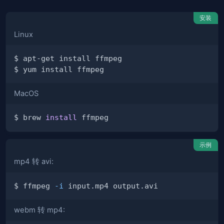
安装
Linux
MacOS
$ brew 
install
示例
mp4 转 avi:
$ ffmpeg 
-i
webm 转 mp4: