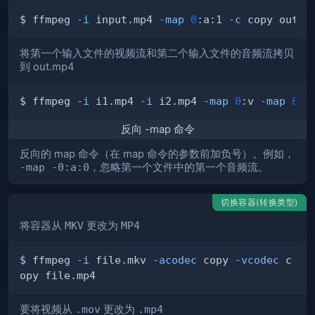
$ ffmpeg 
-i
 input.mp4 
-map
0
:a:1 
-c
将第一个输入文件的视频流和第二个输入文件的音频流拷贝
到 out.mp4
$ ffmpeg 
-i
 i1.mp4 
-i
 i2.mp4 
-map
0
:v 
-map
0
:a
反向 -map 命令
反向的 map 命令（在 map 命令的参数前加负号）。例如，
-map -0:a:0
，忽略第一个文件中的第一个音频流。
切换容器(转换类型)
将容器从
MKV
更改为
MP4
$ ffmpeg 
-i
 file.mkv 
-acodec
 copy 
-vcodec
 c
要将视频从
.mov
更改为
.mp4