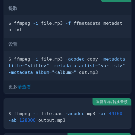
提取
$ ffmpeg 
-i
 file.mp3 
-f
 ffmetadata metadat
设置
$ ffmpeg 
-i
 file.mp3 
-acodec
 copy 
-metadata
title
=
"<title>"
-metadata
artist
=
"<artist>"
-metadata
album
=
"<album>"
更多
请查看
重新采样/转换音频
$ ffmpeg 
-i
 file.aac 
-acodec
 mp3 
-ar
44100
-ab
128000