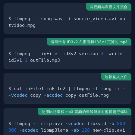
将视频与声音文件混合
$ ffmpeg 
-i
 song.wav 
-i
 source­_vi­deo.avi ou
编写带有 ID3v2.3 页眉和 ID3v1 页脚的 mp3
$ ffmpeg 
-i
 inFile -id3v2­_ve­rsion 
3
 -write­_
id3v1 
1
连接输入文件
$ 
cat
 inFile1 inFile2 
|
 ffmpeg 
-f
 mpeg 
-i
 - 
-vcodec
 copy 
-acodec
使用比特率和 mp3 音频的编解码器对剪辑进行编码
$ ffmpeg 
-i
 clip.avi 
-vcodec
 libxvid 
-b
800
000
-acodec
 libmp3lame 
-ab
128