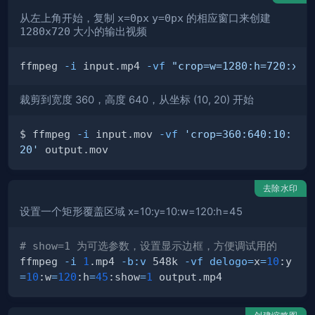
从左上角开始，复制
x=0px
y=0px
的相应窗口来创建
1280x720
大小的输出视频
ffmpeg 
-i
 input.mp4 
-vf
"crop=w=1280:h=720:x=0
裁剪到宽度 360，高度 640，从坐标 (10, 20) 开始
$ ffmpeg 
-i
 input.mov 
-vf
'crop=360:640:10:
20'
去除水印
设置一个矩形覆盖区域 x=10:y=10:w=120:h=45
# show=1 为可选参数，设置显示边框，方便调试用的
ffmpeg 
-i
1
.mp4 
-b:v
 548k 
-vf
delogo
=
x
=
10
:y
=
10
:w
=
120
:h
=
45
:show
=
1