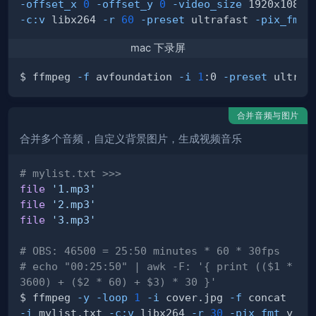
-offset_x
0
-offset_y
0
-video_size
 1920x1080 
-c:v
 libx264 
-r
60
-preset
 ultrafast 
-pix_fmt
 
mac 下录屏
$ ffmpeg 
-f
 avfoundation 
-i
1
:0 
-preset
合并音频与图片
合并多个音频，自定义背景图片，生成视频音乐
# mylist.txt >>>
file
'1.mp3'
file
'2.mp3'
file
'3.mp3'
# OBS: 46500 = 25:50 minutes * 60 * 30fps
# echo "00:25:50" | awk -F: '{ print (($1 * 
3600) + ($2 * 60) + $3) * 30 }'
$ ffmpeg 
-y
-loop
1
-i
 cover.jpg 
-f
 concat 
-i
 mylist.txt 
-c:v
 libx264 
-r
30
-pix_fmt
 y