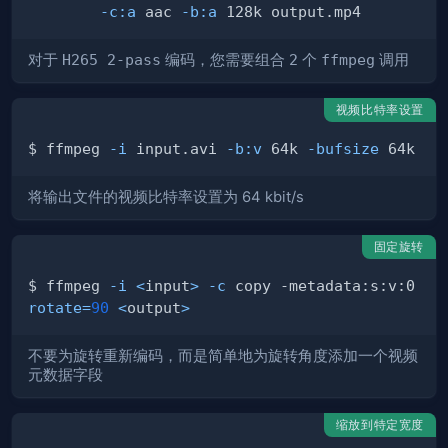
-c:a
 aac 
-b:a
对于
H265 2-pass
编码，您需要组合
2
个
ffmpeg
调用
视频比特率设置
$ ffmpeg 
-i
 input.avi 
-b:v
 64k 
-bufsize
将输出文件的视频比特率设置为 64 kbit/s
固定旋转
$ ffmpeg 
-i
<
input
>
-c
 copy -metadata:s:v:0 
rotate
=
90
<
output
>
不要为旋转重新编码，而是简单地为旋转角度添加一个视频
元数据字段
缩放到特定宽度