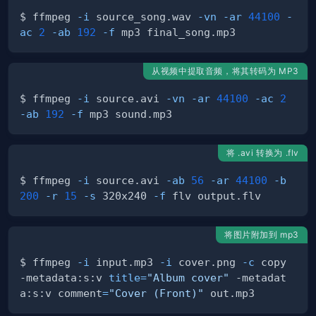
$ ffmpeg 
-i
 source­_so­ng.wav 
-vn
-ar
44100
-
ac
2
-ab
192
-f
从视频中提取音频，将其转码为 MP3
$ ffmpeg 
-i
 source.avi 
-vn
-ar
44100
-ac
2
-ab
192
-f
将 .avi 转换为 .flv
$ ffmpeg 
-i
 source.avi 
-ab
56
-ar
44100
-b
200
-r
15
-s
 320x240 
-f
将图片附加到 mp3
$ ffmpeg 
-i
 input.mp3 
-i
 cover.png 
-c
 copy 
-metad­ata:s:v 
title
=
"­Album cover"
 -metad­at
a:s:v commen­t
=
"Cover (Front­)"