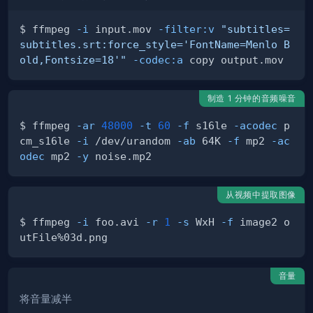
$ ffmpeg 
-i
 input.mov 
-filter:v
"subtitles=
subtitles.srt:force_style='FontName=Menlo B
old,Fontsize=18'"
-codec:a
制造 1 分钟的音频噪音
$ ffmpeg 
-ar
48000
-t
60
-f
 s16le 
-acodec
 p
cm_s16le 
-i
 /dev/u­random 
-ab
 64K 
-f
 mp2 
-ac
odec
 mp2 
-y
从视频中提取图像
$ ffmpeg 
-i
 foo.avi 
-r
1
-s
 WxH 
-f
 image2 o
音量
将音量减半