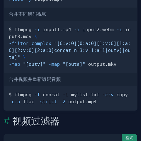
合并不同解码视频
$ ffmpeg 
-i
 input1.mp4 
-i
 input2.webm 
-i
 in
put3.mov 
\
-filter_complex
"[0:v:0][0:a:0][1:v:0][1:a:
0][2:v:0][2:a:0]concat=n=3:v=1:a=1[outv][ou
ta]"
\
-map
"[outv]"
-map
"[outa]"
合并视频并重新编码音频
$ ffmpeg 
-f
 concat 
-i
 mylist.txt 
-c:v
 copy 
-c:a
 flac 
-strict
-2
视频过滤器
格式