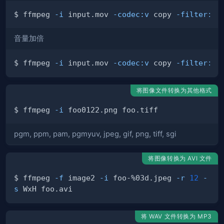
$ ffmpeg 
-i
 input.mov 
-codec:v
 copy 
-filter:a
音量加倍
$ ffmpeg 
-i
 input.mov 
-codec:v
 copy 
-filter:a
将图像文件转换为其他格式
$ ffmpeg 
-i
pgm, ppm, pam, pgmyuv, jpeg, gif, png, tiff, sgi
将图像转换为 AVI 文件
$ ffmpeg 
-f
 image2 
-i
 foo-%0­3d.jpeg 
-r
12
-
s
将 WAV 文件转换为 MP3