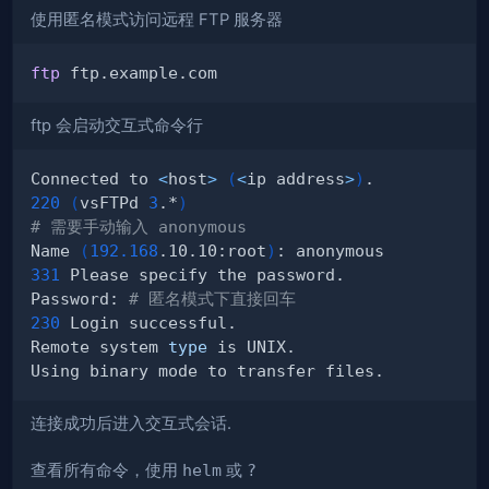
使用匿名模式访问远程 FTP 服务器
ftp
ftp 会启动交互式命令行
Connected to 
<
host
>
(
<
ip address
>
)
220
(
vsFTPd 
3
.*
)
# 需要手动输入 anonymous 
Name 
(
192.168
.10.10:root
)
331
Password: 
# 匿名模式下直接回车
230
Remote system 
type
连接成功后进入交互式会话.
查看所有命令，使用
helm
或
?