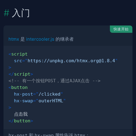
入门
快速开始
htmx
是
intercooler.js
的继承者
<
script
src
=
"
https://unpkg.com/htmx.org@1.8.4
"
>
</
script
>
<!-- 有一个按钮POST，通过AJAX点击 -->
<
button
hx-post
=
"
/clicked
"
hx-swap
=
"
outerHTML
"
>
</
button
>
hx-post
和
hx-swap
属性告诉
htmx
：