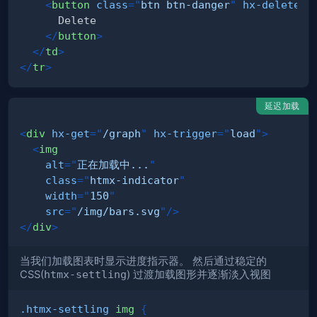
<
button
class
=
"
btn btn-danger
"
hx-delete
=
"
</
button
>
</
td
>
</
tr
>
延迟加载
<
div
hx-get
=
"
/graph
"
hx-trigger
=
"
load
"
>
<
img
alt
=
"
正在加载中...
"
class
=
"
htmx-indicator
"
width
=
"
150
"
src
=
"
/img/bars.svg
"
/>
</
div
>
当我们加载图表时显示进度指示器。 然后通过稳定的
CSS(
htmx-settling
) 过渡加载图形并逐渐淡入视图
.htmx-settling
 img
{