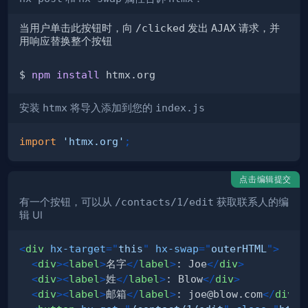
当用户单击此按钮时，向
/clicked
发出
AJAX
请求，并
用响应替换整个按钮
$ 
npm
install
安装
htmx
将导入添加到您的
index.js
import
'htmx.org'
;
点击编辑提交
有一个按钮，可以从
/contacts/1/edit
获取联系人的编
辑 UI
<
div
hx-target
=
"
this
"
hx-swap
=
"
outerHTML
"
>
<
div
>
<
label
>
名字
</
label
>
: Joe
</
div
>
<
div
>
<
label
>
姓
</
label
>
: Blow
</
div
>
<
div
>
<
label
>
邮箱
</
label
>
: joe@blow.com
</
div
>