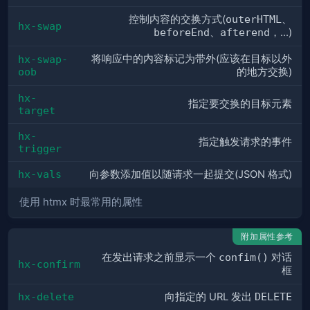
控制内容的交换方式(
outerHTML
、
hx-swap
beforeEnd
、
afterend
，...)
将响应中的内容标记为带外(应该在目标以外
hx-swap-
oob
的地方交换)
hx-
指定要交换的目标元素
target
hx-
指定触发请求的事件
trigger
hx-vals
向参数添加值以随请求一起提交(JSON 格式)
使用 htmx 时最常用的属性
附加属性参考
在发出请求之前显示一个
confim()
对话
hx-confirm
框
hx-delete
向指定的 URL 发出
DELETE