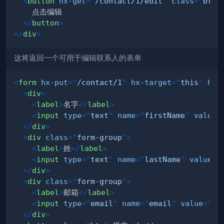
<
button
hx-get
=
"
/contact/1/edit
"
class
=
"
btn 
</
button
>
</
div
>
这将返回一个可用于编辑联系人的表单
<
form
hx-put
=
"
/contact/1
"
hx-target
=
"
this
"
hx-
<
div
>
<
label
>
名字
</
label
>
<
input
type
=
"
text
"
name
=
"
firstName
"
value
=
</
div
>
<
div
class
=
"
form-group
"
>
<
label
>
姓
</
label
>
<
input
type
=
"
text
"
name
=
"
lastName
"
value
=
"
</
div
>
<
div
class
=
"
form-group
"
>
<
label
>
邮箱
</
label
>
<
input
type
=
"
email
"
name
=
"
email
"
value
=
"
jo
</
div
>