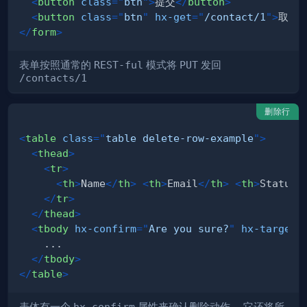
<
button
class
=
"
btn
"
>
提交
</
button
>
<
button
class
=
"
btn
"
hx-get
=
"
/contact/1
"
>
取消
<
</
form
>
表单按照通常的
REST-ful
模式将
PUT
发回
/contacts/1
删除行
<
table
class
=
"
table delete-row-example
"
>
<
thead
>
<
tr
>
<
th
>
Name
</
th
>
<
th
>
Email
</
th
>
<
th
>
Status
<
</
tr
>
</
thead
>
<
tbody
hx-confirm
=
"
Are you sure?
"
hx-target
=
</
tbody
>
</
table
>
hx-confirm