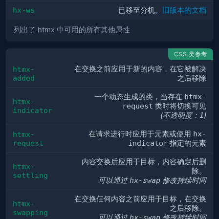
hx-ws
已移至分机。
旧版本的文档
列出了 htmx 中可用的所有其他属性
CSS 类参考
在交换之前应用于新的内容，在它被解决
htmx-
added
之后移除
一个动态生成的类，当存在
htmx-
htmx-
request
类时将切换可见
indicator
(不透明度：
1
)
在请求进行时应用于元素或使用
hx-
htmx-
request
indicator
指定的元素
内容交换后应用于目标，内容确定后删
htmx-
除。
settling
可以通过
hx-swap
修改持续时间
在交换任何内容之前应用于目标，在交换
htmx-
之后移除。
swapping
可以通过
hx-swap
修改持续时间