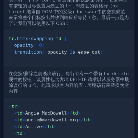
表体有一个
属性来确认删除动作。 它还将所
有按钮的目标设置为最近的
tr
，即最近的表格行（
hx-
target
继承自 DOM 中的父级）
hx-swap
中的交换规范
表示将整个目标换出并收到响应后等待 1 秒。最后一点是为
了让我们可以使用以下 CSS：
tr
.htmx-swapping
 td
{
opacity
:
0
;
transition
:
 opacity 
1
s
 ease-out
;
}
在交换/删除之前淡出该行。每行都有一个带有
hx-delete
属性的按钮，该属性包含发出
DELETE
请求以从服务器中删
除该行的
url
。此请求以空内容响应，表明该行应替换为空
内容
<
tr
>
<
td
>
Angie MacDowell
</
td
>
<
td
>
angie@macdowell.org
</
td
>
<
td
>
Active
</
td
>
<
td
>