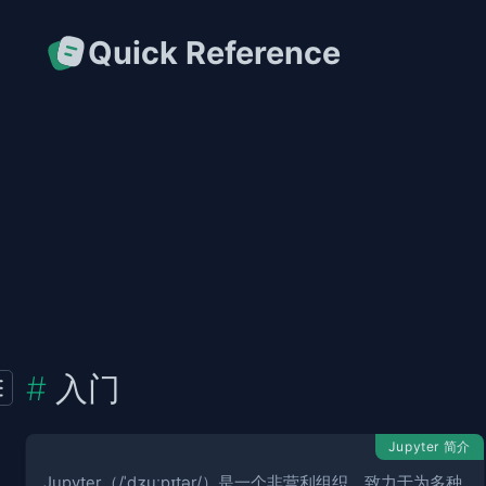
Quick Reference
入门
Jupyter 简介
Jupyter（/ˈdʒuːpɪtər/）是一个非营利组织，致力于为多种