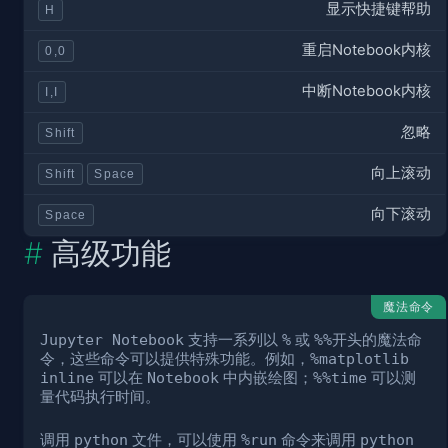
显示快捷键帮助
H
重启Notebook内核
0,0
中断Notebook内核
I,I
忽略
Shift
向上滚动
Shift
Space
向下滚动
Space
高级功能
魔法命令
Jupyter Notebook
支持一系列以
%
或
%%
开头的魔法命
令，这些命令可以提供特殊功能。例如，
%matplotlib
inline
可以在
Notebook
中内嵌绘图；
%%time
可以测
量代码执行时间。
调用
python
文件，可以使用
%run
命令来调用
python