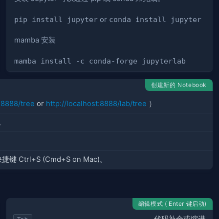
pip install jupyter
or
conda install jupyter
mamba 安装
mamba install -c conda-forge jupyterlab
创建新的 Notebook
t:8888/tree
or
http://localhost:8888/lab/tree
）
。
 Ctrl+S (Cmd+S on Mac)。
编辑模式 ( Enter 键启动)
代码补全或缩进