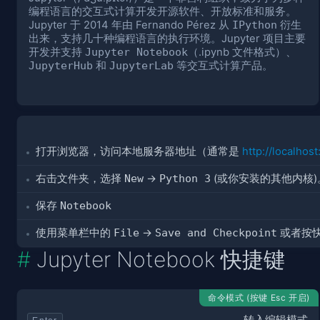
编程语言的交互式计算开发开源软件、开放标准和服务。
Jupyter 于 2014 年由 Fernando Pérez 从
IPython
衍生
出来，支持几十种编程语言的执行环境。Jupyter 项目主要
开发并支持
Jupyter Notebook
（.ipynb 文件格式）、
JupyterHub
和
JupyterLab
等交互式计算产品。
打开浏览器，访问本地服务器地址（通常是
http://localhos
右击文件夹，选择
New
->
Python 3
(或你安装的其他内核)
保存
Notebook
使用菜单栏中的
File
->
Save and Checkpoint
或者按快捷键
Jupyter Notebook 快捷键
命令模式 (按键 Esc 开启)
转入编辑模式