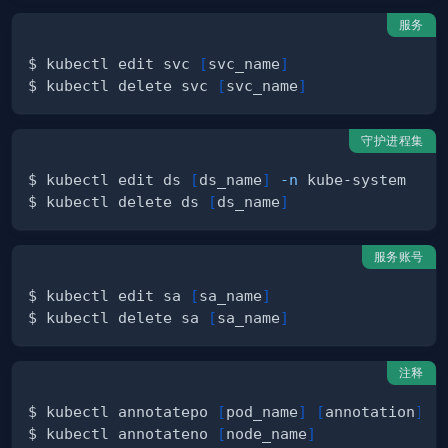
服务
$ kubectl edit svc 
[
svc_name
]
$ kubectl delete svc 
[
svc_name
]
守护进程集
$ kubectl edit ds 
[
ds_name
]
-n
$ kubectl delete ds 
[
ds_name
]
服务账号
$ kubectl edit sa 
[
sa_name
]
$ kubectl delete sa 
[
sa_name
]
注释
$ kubectl annotatepo 
[
pod_name
]
[
annotation
]
$ kubectl annotateno 
[
node_name
]