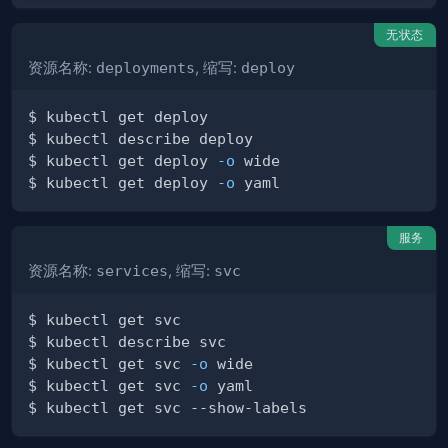
无状态
资源名称:
deployments
, 缩写:
deploy
$ kubectl get deploy 
-o
$ kubectl get deploy 
-o
服务
资源名称:
services
, 缩写:
svc
$ kubectl get svc 
-o
$ kubectl get svc 
-o