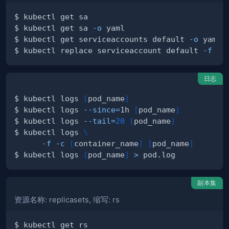
$ kubectl get sa 
-o
$ kubectl get serviceaccounts default 
-o
 yaml 
$ kubectl replace serviceaccount default 
-f
日志
$ kubectl logs 
[
pod_name
]
$ kubectl logs 
--since
=
1h 
[
pod_name
]
$ kubectl logs 
--tail
=
20
[
pod_name
]
$ kubectl logs 
\
-f
-c
[
container_name
]
[
pod_name
]
$ kubectl logs 
[
pod_name
]
>
副本集
资源名称: replicasets, 缩写: rs