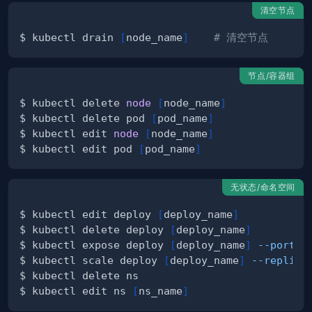
清空节点
$ kubectl drain 
[
node_name
]
# 清空节点
节点/容器组
$ kubectl delete 
node
[
node_name
]
$ kubectl delete pod 
[
pod_name
]
$ kubectl edit 
node
[
node_name
]
$ kubectl edit pod 
[
pod_name
]
无状态/命名空间
$ kubectl edit deploy 
[
deploy_name
]
$ kubectl delete deploy 
[
deploy_name
]
$ kubectl expose deploy 
[
deploy_name
]
--port
=
8
$ kubectl scale deploy 
[
deploy_name
]
--replica
$ kubectl edit ns 
[
ns_name
]