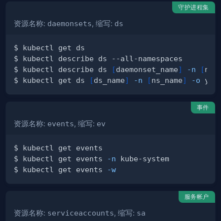
守护进程集
资源名称:
daemonsets
, 缩写:
ds
$ kubectl describe ds 
[
daemonset_name
]
-n
[
nam
$ kubectl get ds 
[
ds_name
]
-n
[
ns_name
]
-o
事件
资源名称:
events
, 缩写:
ev
$ kubectl get events 
-n
$ kubectl get events 
-w
服务帐户
资源名称:
serviceaccounts
, 缩写:
sa