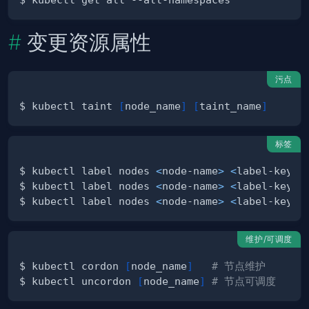
变更资源属性
污点
$ kubectl taint 
[
node_name
]
[
taint_name
]
标签
$ kubectl label nodes 
<
node-name
>
<
label-key
>=
$ kubectl label nodes 
<
node-name
>
<
label-key
>
-
$ kubectl label nodes 
<
node-name
>
<
label-key
>=
维护/可调度
$ kubectl cordon 
[
node_name
]
# 节点维护
$ kubectl uncordon 
[
node_name
]
# 节点可调度