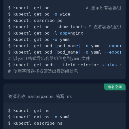
$ kubectl get po              
# 显示所有容器组信
$ kubectl get po 
-o
$ kubectl get po --show-labels 
# 查看容器组的labe
$ kubectl get po 
-l
app
=
$ kubectl get po 
-o
$ kubectl get pod 
[
pod_name
]
-o
 yaml 
--export
$ kubectl get pod 
[
pod_name
]
-o
 yaml 
--export
# 以yaml格式导出容器组信息到yaml文件
$ kubectl get pods --field-selector 
status.pha
# 使用字段选择器筛选出容器组信息
命名空间
资源名称:
namespaces
, 缩写:
ns
$ kubectl get ns 
-o