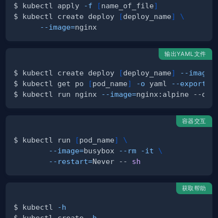
$ kubectl apply 
-f
[
name_of_file
]
$ kubectl create deploy 
[
deploy_name
]
\
--image
=
输出YAML文件
$ kubectl create deploy 
[
deploy_name
]
--image
=
$ kubectl get po 
[
pod_name
]
-o
 yaml 
--export
>
$ kubectl run nginx 
--image
=
nginx:alpine --dry
容器交互
$ kubectl run 
[
pod_name
]
\
--image
=
busybox 
--rm
-it
\
--restart
=
Never -- 
sh
获取帮助
$ kubectl 
-h
$ kubectl create 
-h