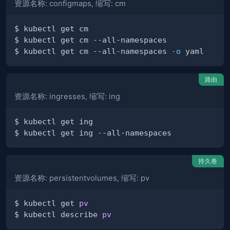
资源名称: configmaps, 缩写: cm
$ kubectl get cm --all-namespaces 
-o
路由
资源名称: ingresses, 缩写: ing
持久卷
资源名称: persistentvolumes, 缩写: pv
$ kubectl get 
pv
$ kubectl describe 
pv