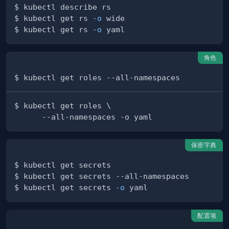
$ kubectl get rs 
-o
$ kubectl get rs 
-o
角色
保密字典
$ kubectl get secrets 
-o
配置项