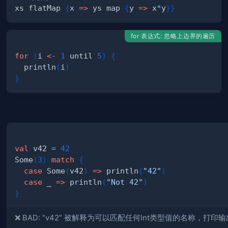
xs flatMap 
{
x 
=>
 ys map 
{
y 
=>
 x
*
y
}
}
for 表达式: 忽略上边界的遍历
for
(
i 
<-
1
 until 
5
)
{
  println
(
i
)
}
val
 v42 
=
42
Some
(
3
)
match
{
case
 Some
(
v42
)
=>
 println
(
"42"
)
case
 _ 
=>
 println
(
"Not 42"
)
}
❌ BAD: “v42” 被解释为可以匹配任何Int类型值的名称，打印输出