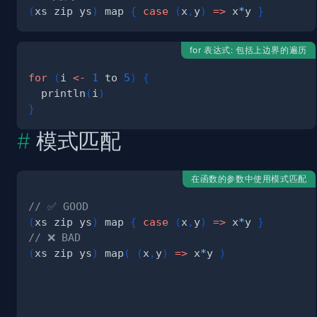
(
xs zip ys
)
 map 
{
case
(
x
,
y
)
=>
 x
*
y 
}
for 表达式: 包括上边界的遍历
for
(
i 
<-
1
 to 
5
)
{
  println
(
i
)
}
模式匹配
在函数的参数中使用模式匹配
// ✅ GOOD
(
xs zip ys
)
 map 
{
case
(
x
,
y
)
=>
 x
*
y 
}
// ❌ BAD
(
xs zip ys
)
 map
(
(
x
,
y
)
=>
 x
*
y 
)