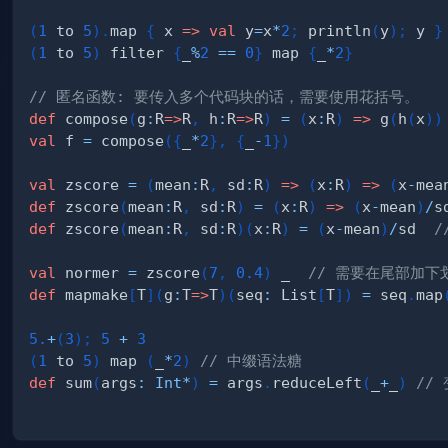
(
1
 to 
5
)
.
map 
{
 x 
=>
val
 y
=
x
*
2
;
 println
(
y
)
;
 y 
}
(
1
 to 
5
)
 filter 
{
_
%
2
==
0
}
 map 
{
_
*
2
}
// 匿名函数: 要传入多个代码块的话，需要使用花括号。
def
 compose
(
g
:
R
=>
R
,
 h
:
R
=>
R
)
=
(
x
:
R
)
=>
 g
(
h
(
x
)
)
val
 f 
=
 compose
(
{
_
*
2
}
,
{
_
-
1
}
)
val
 zscore 
=
(
mean
:
R
,
 sd
:
R
)
=>
(
x
:
R
)
=>
(
x
-
mea
def
 zscore
(
mean
:
R
,
 sd
:
R
)
=
(
x
:
R
)
=>
(
x
-
mean
)
/
s
def
 zscore
(
mean
:
R
,
 sd
:
R
)
(
x
:
R
)
=
(
x
-
mean
)
/
sd  
/
val
 normer 
=
 zscore
(
7
,
0.4
)
 _  
// 需要在尾部加
def
 mapmake
[
T
]
(
g
:
T
=>
T
)
(
seq
:
 List
[
T
]
)
=
 seq
.
map
5.
+
(
3
)
;
5
+
3
(
1
 to 
5
)
 map 
(
_
*
2
)
// 中缀语法糖
def
 sum
(
args
:
Int
*
)
=
 args
.
reduceLeft
(
_
+
_
)
//