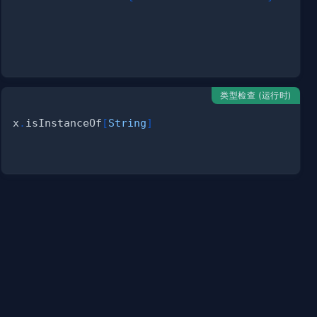
类型检查 (运行时)
x
.
isInstanceOf
[
String
]