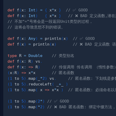
def
 f
(
x
:
Int
)
=
{
 x
*
x 
}
// ✅ GOOD
def
 f
(
x
:
Int
)
{
 x
*
x 
}
// ❌ BAD 定义函数,潜在
// 不加“=”号将会是一段返回Unit类型的过程，
// 这将会导致意想不到的错误。
def
 f
(
x
:
Any
)
=
 println
(
x
)
// ✅ GOOD
def
 f
(
x
)
=
 println
(
x
)
// ❌ BAD 定义函数
type
 R 
=
Double
// 类型别名
def
 f
(
x
:
 R
)
 vs
.
def
 f
(
x
:
=>
 R
)
// 传值调用 传名调用 （惰性参数
(
x
:
R
)
=>
 x
*
x       
// 匿名函数
(
1
 to 
5
)
.
map
(
_
*
2
)
 vs
.
// 匿名函数: 下划线是
(
1
 to 
5
)
.
reduceLeft
(
 _
+
_ 
)
(
1
 to 
5
)
.
map
(
 x 
=>
 x
*
x 
)
// 匿名函数: 必须命名
(
1
 to 
5
)
.
map
(
2
*
)
// ✅ GOOD
(
1
 to 
5
)
.
map
(
*
2
)
// ❌ BAD 匿名函数: 绑定中缀方法