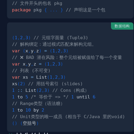
// 文件开头的包名 pkg
package
pkg
{
.
.
.
}
// 声明这是一个包
数据结构
(
1
,
2
,
3
)
// 元组字面量 (Tuple3)
// 解构绑定：通过模式匹配来解构元组。
var
(
x
,
y
,
z
)
=
(
1
,
2
,
3
)
// ❌ BAD 潜在风险：整个元组被赋值给了每一个变量
var
 x
,
y
,
z 
=
(
1
,
2
,
3
)
// 列表 (不可变)
var
 xs 
=
 List
(
1
,
2
,
3
)
xs
(
2
)
// 用括号索引 (slides)
1
::
 List
(
2
,
3
)
// Cons（构成）
1
 to 
5
/* 等价于 => */
1
 until 
6
// Range类型（语法糖）
1
 to 
10
 by 
2
// Unit类型的唯一成员 (相当于 C/Java 里的void)
(
)
(
空括号
)