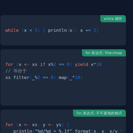
while 循环
while
(
x 
<
5
)
{
 println
(
x
)
;
 x 
+=
1
}
for 表达式: filter/map
for
(
x 
<-
 xs 
if
 x
%
2
==
0
)
yield
 x
*
10
// 等价于
xs
.
filter
(
_
%
2
==
0
)
.
map
(
_
*
10
)
for 表达式: 不可避免的格式
for
(
x 
<-
 xs
;
 y 
<-
 ys
)
{
   println
(
"%d/%d = %.1f"
.
format
(
x
,
 y
,
 x
/
y
.
toFl