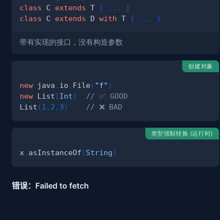
class
 C 
extends
 T 
{
.
.
.
}
class
 C 
extends
 D 
with
 T 
{
.
.
.
}
带有实现的接口，没有构造参数
创建对象
new
 java
.
io
.
File
(
"f"
)
new
 List
[
Int
]
// ✅ GOOD
List
(
1
,
2
,
3
)
// ❌ BAD
类型强制转换 (运行时)
x
.
asInstanceOf
[
String
]