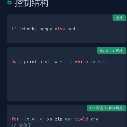
控制结构
条件
if
(
check
)
 happy 
else
do while 循环
do
{
 println
(
x
)
;
 x 
+=
1
}
while
(
x 
<
5
)
for 表达式: 解构绑定
for
(
(
x
,
y
)
<-
 xs zip ys
)
yield
 x
*
// 等价于