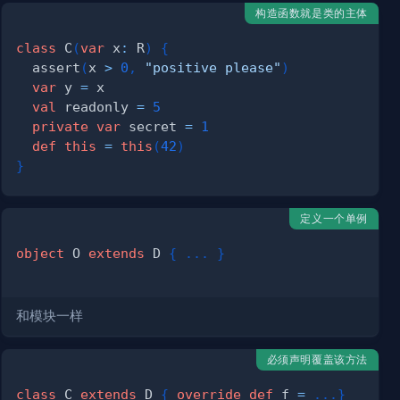
构造函数就是类的主体
class
 C
(
var
 x
:
 R
)
{
  assert
(
x 
>
0
,
"positive please"
)
var
 y 
=
val
 readonly 
=
5
private
var
 secret 
=
1
def
this
=
this
(
42
)
}
定义一个单例
object
 O 
extends
 D 
{
.
.
.
}
和模块一样
必须声明覆盖该方法
class
 C 
extends
 D 
{
override
def
 f 
=
.
.
.
}