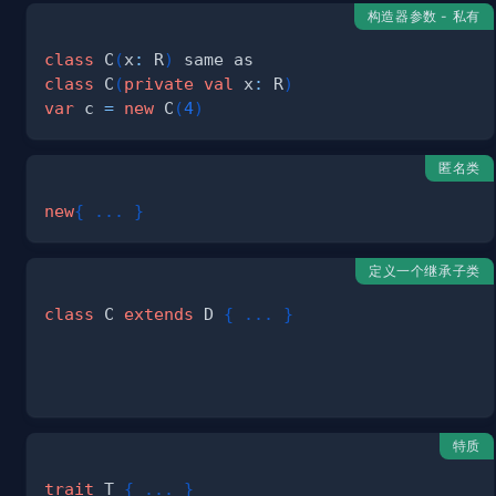
构造器参数 - 私有
class
 C
(
x
:
 R
)
class
 C
(
private
val
 x
:
 R
)
var
 c 
=
new
 C
(
4
)
匿名类
new
{
.
.
.
}
定义一个继承子类
class
 C 
extends
 D 
{
.
.
.
}
特质
trait
 T 
{
.
.
.
}