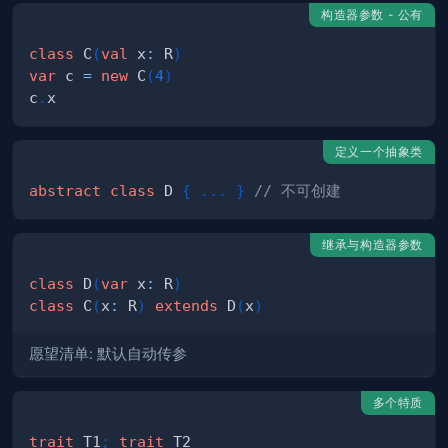
构造器参数 - 公有
class
 C
(
val
 x
:
 R
)
var
 c 
=
new
 C
(
4
)
c
.
定义一个抽象类
abstract
class
 D 
{
.
.
.
}
// 不可创建
继承与构造器参数
class
 D
(
var
 x
:
 R
)
class
 C
(
x
:
 R
)
extends
 D
(
x
)
愿望清单: 默认自动传参
多个特质
trait
 T1
;
trait