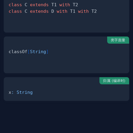
class
 C 
extends
 T1 
with
class
 C 
extends
 D 
with
 T1 
with
类字面量
classOf
[
String
]
归属 (编译时)
x
:
String