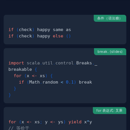
条件（语法糖）
if
(
check
)
if
(
check
)
 happy 
else
(
)
break. (slides)
import
scala
.
util
.
control
.
Breaks
.
breakable 
{
for
(
x 
<-
 xs
)
{
if
(
Math
.
random 
<
0.1
)
}
}
for 表达式: 叉乘
for
(
x 
<-
 xs
;
 y 
<-
 ys
)
yield
 x
*
// 等价于