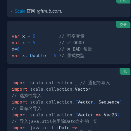
Scala
官网
(github.com)
变量
var
 x 
=
5
// 可变变量      
val
 x 
=
5
// ✅ GOOD
x
=
6
// ❌ BAD 常量
var
 x
:
Double
=
5
// 显式类型
包
import
scala
.
collection
.
_ 
// 通配符导入
import
scala
.
collection
.
// 选择性导入
import
scala
.
collection
.
{
Vector
,
 Sequence
}
// 重命名导入
import
scala
.
collection
.
{
Vector 
=>
 Vec28
}
// 导入java.util包里除Date之外的一切
import
java
.
util
.
{
Date 
=>
 _
,
 _
}