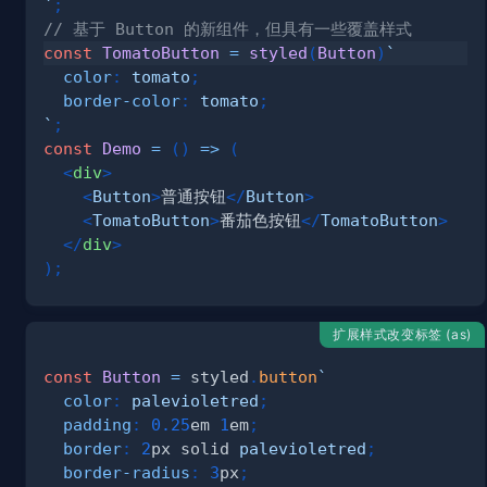
`
;
// 基于 Button 的新组件，但具有一些覆盖样式
const
TomatoButton
=
styled
(
Button
)
`
color
:
tomato
;
border-color
:
tomato
;
`
;
const
Demo
=
(
)
=>
(
<
div
>
<
Button
>
普通按钮
</
Button
>
<
TomatoButton
>
番茄色按钮
</
TomatoButton
>
</
div
>
)
;
扩展样式改变标签 (as)
const
Button
=
 styled
.
button
`
color
:
palevioletred
;
padding
:
0.25
em
1
em
;
border
:
2
px
 solid 
palevioletred
;
border-radius
:
3
px
;