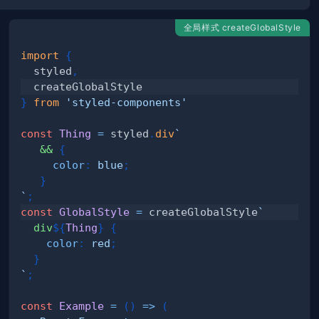
全局样式 createGlobalStyle
import
{
  styled
,
}
from
'styled-components'
const
Thing
=
 styled
.
div
`
&&
{
color
:
blue
;
}
`
;
const
GlobalStyle
=
 createGlobalStyle
`
div
${
Thing
}
{
color
:
red
;
}
`
;
const
Example
=
(
)
=>
(