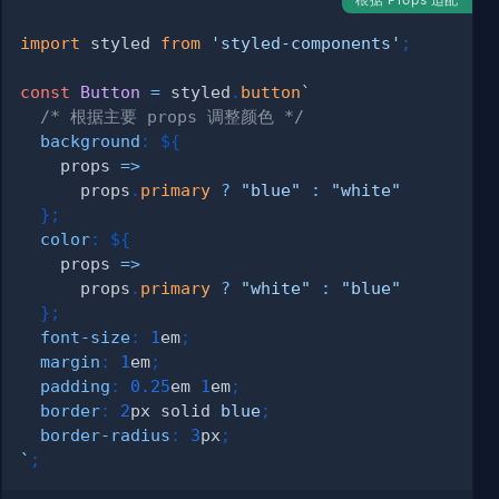
import
styled
from
'styled-components'
;
const
Button
=
 styled
.
button
`
/* 根据主要 props 调整颜色 */
background
:
${
props
=>
      props
.
primary
?
"blue"
:
"white"
}
;
color
:
${
props
=>
      props
.
primary
?
"white"
:
"blue"
}
;
font-size
:
1
em
;
margin
:
1
em
;
padding
:
0.25
em
1
em
;
border
:
2
px
 solid 
blue
;
border-radius
:
3
px
;
`
;