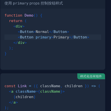
使用
primary
props 控制按钮样式
function
Demo
(
)
{
return
(
<
div
>
<
Button
>
Normal
</
Button
>
<
Button
primary
>
Primary
</
Button
>
</
div
>
)
;
}
样式化任何组件
const
Link
=
(
{
 className
,
 children 
}
)
=>
(
<
a
className
=
{
className
}
>
{
children
}
</
a
>
)
;