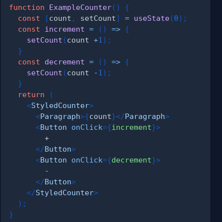
function
ExampleCounter
(
)
{
const
[
count
,
 setCount
]
=
useState
(
0
)
;
const
increment
=
(
)
=>
{
setCount
(
count 
+
1
)
;
}
const
decrement
=
(
)
=>
{
setCount
(
count 
-
1
)
;
}
return
(
<
StyledCounter
>
<
Paragraph
>
{
count
}
</
Paragraph
>
<
Button
onClick
=
{
increment
}
>
</
Button
>
<
Button
onClick
=
{
decrement
}
>
</
Button
>
</
StyledCounter
>
)
;
}