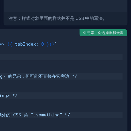
注意：样式对象里面的样式并不是 CSS 中的写法。
伪元素、伪选择器和嵌套
=>
(
{
tabIndex
:
0
}
)
)
`