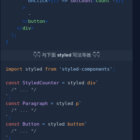
onClick
=
{
(
)
=>
setCount
(
count 
-
1
)
}
>
</
button
>
</
div
>
)
;
}
👇👇 与下面
styled
写法等效 👇👇
import
styled
from
'styled-components'
;
const
StyledCounter
=
 styled
.
div
`
/* ... */
`
;
const
Paragraph
=
 styled
.
p
`
/* ... */
`
;
const
Button
=
 styled
.
button
`
/* ... */
`
;