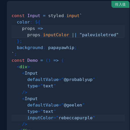
传入值
const
Input
=
 styled
.
input
`
color
:
${
props
=>
      props
.
inputColor
||
"palevioletred"
}
;
background
:
papayawhip
;
`
;
const
Demo
=
(
)
=>
(
<
div
>
<
Input
defaultValue
=
"
@probablyup
"
type
=
"
text
"
/>
<
Input
defaultValue
=
"
@geelen
"
type
=
"
text
"
inputColor
=
"
rebeccapurple
"
/>