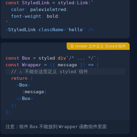
const
StyledLink
=
styled
(
Link
)
`
color
:
palevioletred
;
font-weight
:
 bold
;
`
;
<
StyledLink
className
=
"
hello
"
/>
在 render 之外定义 Styled 组件
const
Box
=
 styled
.
div
`
/* ... */
`
;
const
Wrapper
=
(
{
 message 
}
)
=>
{
// ⚠️ 不能在这里定义 styled 组件
return
(
<
Box
>
{
message
}
</
Box
>
)
;
}
;
注意：组件
Box
不能放到
Wrapper
函数组件里面