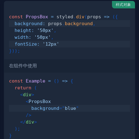
样式对象
const
PropsBox
=
 styled
.
div
(
props
=>
(
{
background
:
 props
.
background
,
height
:
'50px'
,
width
:
'50px'
,
fontSize
:
'12px'
}
)
)
;
在组件中使用
const
Example
=
(
)
=>
{
return
(
<
div
>
<
PropsBox
background
=
"
blue
"
/>
</
div
>
)
;
}