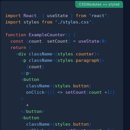
CSSModules => styled
import
React
,
{
 useState 
}
from
'react'
;
import
styles
from
'./styles.css'
;
function
ExampleCounter
(
)
{
const
[
count
,
 setCount
]
=
useState
(
0
)
return
(
<
div
className
=
{
styles
.
counter
}
>
<
p
className
=
{
styles
.
paragraph
}
>
{
count
}
</
p
>
<
button
className
=
{
styles
.
button
}
onClick
=
{
(
)
=>
setCount
(
count 
+
1
)
}
>
</
button
>
<
button
className
=
{
styles
.
button
}