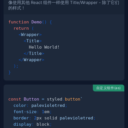
像使用其他 React 组件一样使用 Title/Wrapper - 除了它们
的样式！
function
Demo
(
)
{
return
(
<
Wrapper
>
<
Title
>
</
Title
>
</
Wrapper
>
)
;
}
自定义组件(as)
const
Button
=
 styled
.
button
`
color
:
palevioletred
;
font-size
:
1
em
;
border
:
2
px
 solid 
palevioletred
;
display
:
 block
;