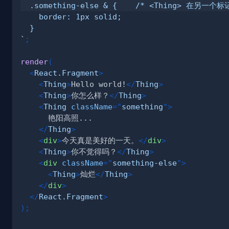
`
;
render
(
<
React.Fragment
>
<
Thing
>
Hello world!
</
Thing
>
<
Thing
>
你怎么样？
</
Thing
>
<
Thing
className
=
"
something
"
>
</
Thing
>
<
div
>
今天真是美好的一天。
</
div
>
<
Thing
>
你不觉得吗？
</
Thing
>
<
div
className
=
"
something-else
"
>
<
Thing
>
灿烂
</
Thing
>
</
div
>
</
React.Fragment
>
)
;