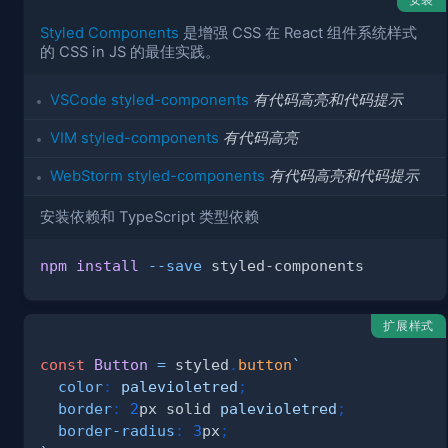
Styled Components
是增强 CSS 在 React 组件系统样式
的 CSS in JS 的最佳实践。
VSCode styled-components
有代码高亮和代码提示
VIM styled-components
有代码高亮
WebStorm styled-components
有代码高亮和代码提示
安装依赖和 TypeScript 类型依赖
npm
install
--save
扩展样式
const
Button
=
 styled
.
button
`
color
:
palevioletred
;
border
:
2
px
 solid 
palevioletred
;
border-radius
:
3
px
;