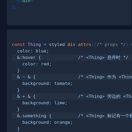
</
div
>
)
;
const
Thing
=
 styled
.
div
.
attrs
(
(
/* props */
)