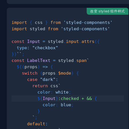
改变 styled 组件样式
import
{
 css 
}
from
'styled-components'
import
styled
from
'styled-components'
const
Input
=
 styled
.
input
.
attrs
(
{
type
:
"checkbox"
}
)
`
`
;
const
LabelText
=
 styled
.
span
`
${
(
props
)
=>
{
switch
(
props
.
$mode
)
{
case
"dark"
:
return
 css
`
color
:
white
;
${
Input
}
:checked
+
 &&
{
color
:
blue
;
}
`
;
default
: