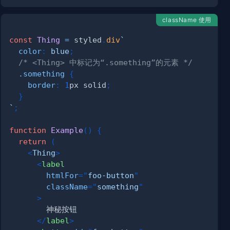
className 使用
const
Thing
=
 styled
.
div
`
color
:
blue
;
/* <Thing> 中标记为“.something”的元素 */
.something
{
border
:
1
px
 solid
;
}
`
;
function
Example
(
)
{
return
(
<
Thing
>
<
label
htmlFor
=
"
foo-button
"
className
=
"
something
"
>
</
label
>