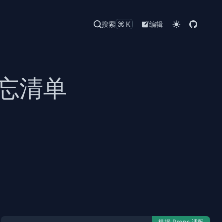
搜索
⌘K
编辑
 备忘清单
根据 Props 适配