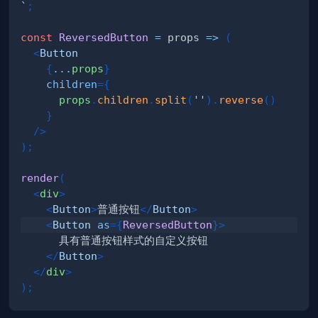
`
;
const
ReversedButton
=
props
=>
(
<
Button
{
...
props
}
children
=
{
      props
.
children
.
split
(
''
)
.
reverse
(
)
}
/>
)
;
render
(
<
div
>
<
Button
>
普通按钮
</
Button
>
<
Button
as
=
{
ReversedButton
}
>
</
Button
>
</
div
>
)
;