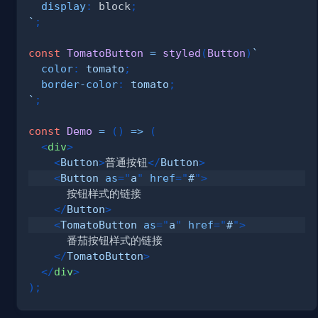
display
:
 block
;
`
;
const
TomatoButton
=
styled
(
Button
)
`
color
:
tomato
;
border-color
:
tomato
;
`
;
const
Demo
=
(
)
=>
(
<
div
>
<
Button
>
普通按钮
</
Button
>
<
Button
as
=
"
a
"
href
=
"
#
"
>
</
Button
>
<
TomatoButton
as
=
"
a
"
href
=
"
#
"
>
</
TomatoButton
>
</
div
>
)
;