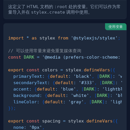
这定义了 HTML 文档的
:root
处的变量。它们可以作为常
量导入并在
stylex.create
调用中使用。
使用变量
import
*
as
 stylex
from
'@stylexjs/stylex'
;
// 可以使用常量来避免重复媒体查询
const
DARK
=
'@media (prefers-color-scheme: da
export
const
 colors 
=
 stylex
.
defineVars
(
{
primaryText
:
{
default
:
'black'
,
[
DARK
]
:
'whi
secondaryText
:
{
default
:
'#333'
,
[
DARK
]
:
'#c
accent
:
{
default
:
'blue'
,
[
DARK
]
:
'lightblue
background
:
{
default
:
'white'
,
[
DARK
]
:
'blac
lineColor
:
{
default
:
'gray'
,
[
DARK
]
:
'lightg
}
)
;
export
const
 spacing 
=
 stylex
.
defineVars
(
{
none
:
'0px'
,