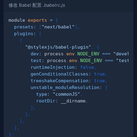
修改 Babel 配置
.babelrc.js
module
.
exports
=
{
presets
:
[
"next/babel"
]
,
plugins
:
[
[
"@stylexjs/babel-plugin"
,
{
dev
:
 process
.
env
.
NODE_ENV
===
"develop
test
:
 process
.
env
.
NODE_ENV
===
"test"
,
runtimeInjection
:
false
,
genConditionalClasses
:
true
,
treeshakeCompensation
:
true
,
unstable_moduleResolution
:
{
type
:
"commonJS"
,
rootDir
:
 __dirname
,
}
,
}
,
]
,
]
,
}
;