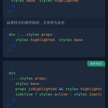
  styles
.
base
,
 styles
.
highlighted
)
}
/>
;
如果样式的顺序颠倒，文本将为灰色
<
div
{
...
stylex
.
props
(
    styles
.
highlighted
,
 styles
.
base
)
}
/>
条件样式
<
div
{
...
stylex
.
props
(
    styles
.
base
,
    props
.
isHighlighted
&&
 styles
.
highlighted
,
    isActive 
?
 styles
.
active
:
 styles
.
inactive
)
}
/>