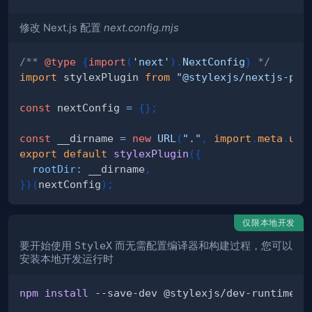
修改 Next.js 配置
next.config.mjs
/** 
@type
{
import
(
'next'
)
.
NextConfig
}
 */
import
stylexPlugin
from
"@stylexjs/nextjs-plu
const
 nextConfig 
=
{
}
;
const
 __dirname 
=
new
URL
(
"."
,
import
.
meta
.
url
export
default
stylexPlugin
(
{
rootDir
:
 __dirname
,
}
)
(
nextConfig
)
;
仅限本地开发
要开始使用
StyleX
而无需配置编译器和构建过程，您可以
安装本地开发运行时
npm
install