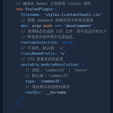
// 确保在 Babel 之前使用 stylex 插件
new
StylexPlugin
(
{
filename
:
'styles.[contenthash].css'
,
// 获取 webpack 的模式并为开发设置值
dev
:
 argv
.
mode
===
'development'
,
// 使用静态生成的 CSS 文件，而不是运行时注入的 
// 即使在开发环境中也是如此。
runtimeInjection
:
false
,
// 可选的。默认值：'x'
classNamePrefix
:
'x'
,
// CSS 变量支持所必需
unstable_moduleResolution
:
{
// 类型：'commonJS' | 'haste'
// 默认值：'commonJS'
type
:
'commonJS'
,
// 项目根目录的绝对路径
rootDir
:
 __dirname
,
}
,
}
)
,
]
,