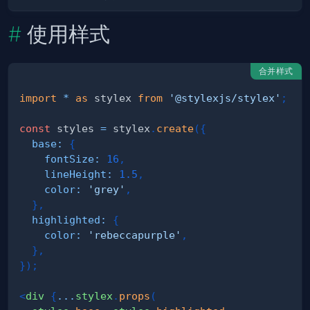
使用样式
合并样式
import
*
as
 stylex
from
'@stylexjs/stylex'
;
const
 styles 
=
 stylex
.
create
(
{
base
:
{
fontSize
:
16
,
lineHeight
:
1.5
,
color
:
'grey'
,
}
,
highlighted
:
{
color
:
'rebeccapurple'
,
}
,
}
)
;
<
div
{
...
stylex
.
props
(