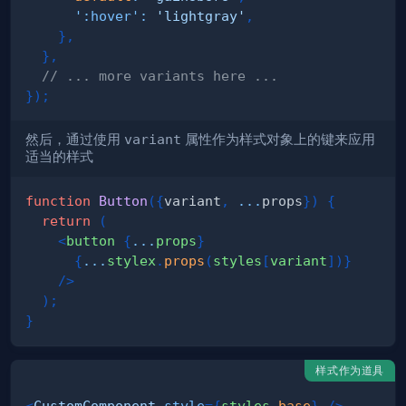
':hover'
:
'lightgray'
,
}
,
}
,
// ... more variants here ...
}
)
;
然后，通过使用
variant
属性作为样式对象上的键来应用
适当的样式
function
Button
(
{
variant
,
...
props
}
)
{
return
(
<
button
{
...
props
}
{
...
stylex
.
props
(
styles
[
variant
]
)
}
/>
)
;
}
样式作为道具
<
CustomComponent
style
=
{
styles
.
base
}
/>