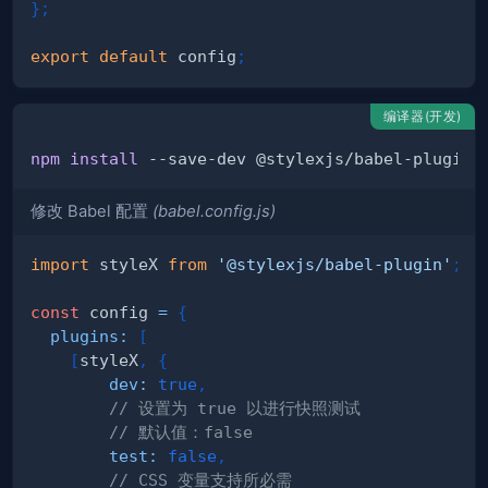
}
;
export
default
 config
;
编译器(开发)
npm
install
修改 Babel 配置
(babel.config.js)
import
styleX
from
'@stylexjs/babel-plugin'
;
const
 config 
=
{
plugins
:
[
[
styleX
,
{
dev
:
true
,
// 设置为 true 以进行快照测试
// 默认值：false
test
:
false
,
// CSS 变量支持所必需