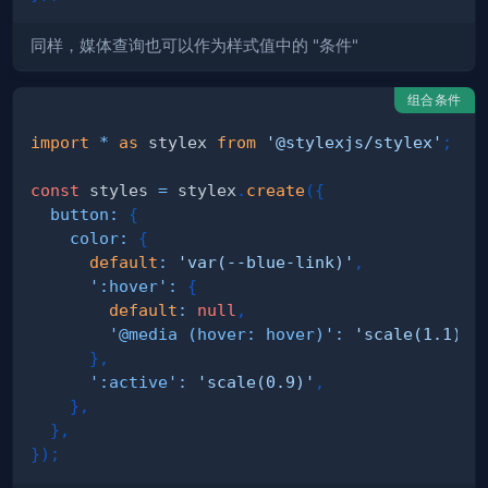
同样，媒体查询也可以作为样式值中的 "条件"
组合条件
import
*
as
 stylex
from
'@stylexjs/stylex'
;
const
 styles 
=
 stylex
.
create
(
{
button
:
{
color
:
{
default
:
'var(--blue-link)'
,
':hover'
:
{
default
:
null
,
'@media (hover: hover)'
:
'scale(1.1)'
,
}
,
':active'
:
'scale(0.9)'
,
}
,
}
,
}
)
;