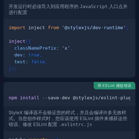
开发运行时必须导入到应用程序的
JavaScript
入口点并
进行配置
import
inject
from
'@stylexjs/dev-runtime'
;
inject
(
{
classNamePrefix
:
'x'
,
dev
:
true
,
test
:
false
,
}
)
;
用 ESLint 捕捉错误
npm
install
StyleX 编译器不会验证您的样式，并且会编译许多无效样
式。当您创作样式时，您应该使用 ESLint 插件来捕获这些
错误。修改 ESLint 配置
.eslintrc.js