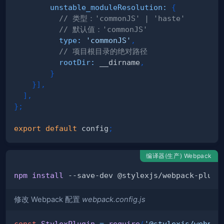
unstable_moduleResolution
:
{
// 类型：'commonJS' | 'haste'
// 默认值：'commonJS'
type
:
'commonJS'
,
// 项目根目录的绝对路径
rootDir
:
 __dirname
,
}
}
]
,
]
,
}
;
export
default
 config
;
编译器(生产) Webpack
npm
install
修改 Webpack 配置
webpack.config.js
const
StylexPlugin
=
require
(
'@stylexjs/webpac