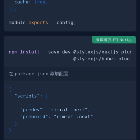
cache
:
true
,
}
)
;
module
.
exports
=
 config
;
编译器(生产) Next.js
npm
install
 --save-dev @stylexjs/nextjs-plugin
在
package.json
添加配置
{
"scripts"
:
{
...
,
"predev"
:
"rimraf .next"
,
"prebuild"
:
"rimraf .next"
}
}