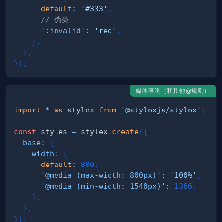
default
:
'#333'
,
// 伪类
':invalid'
:
'red'
,
}
,
}
,
}
)
;
媒体查询（和其他@规则）
import
*
as
 stylex
from
'@stylexjs/stylex'
;
const
 styles 
=
 stylex
.
create
(
{
base
:
{
width
:
{
default
:
800
,
'@media (max-width: 800px)'
:
'100%'
,
'@media (min-width: 1540px)'
:
1366
,
}
,
}
,
}
)
;