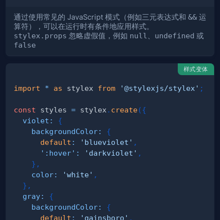
通过使用常见的 JavaScript 模式（例如三元表达式和
&&
运
算符），可以在运行时有条件地应用样式。
stylex.props
忽略虚假值，例如
null
、
undefined
或
false
样式变体
import
*
as
 stylex
from
'@stylexjs/stylex'
;
const
 styles 
=
 stylex
.
create
(
{
violet
:
{
backgroundColor
:
{
default
:
'blueviolet'
,
':hover'
:
'darkviolet'
,
}
,
color
:
'white'
,
}
,
gray
:
{
backgroundColor
:
{
default
:
'gainsboro'
,