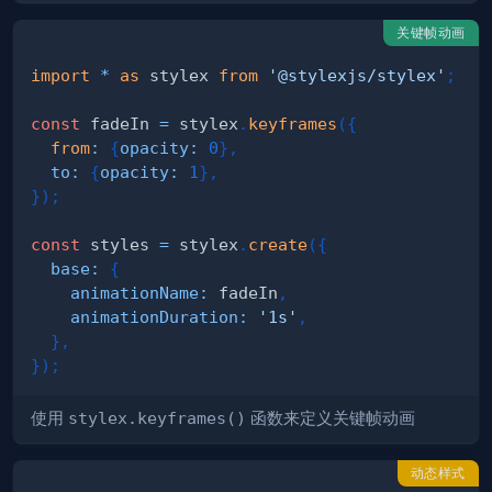
关键帧动画
import
*
as
 stylex
from
'@stylexjs/stylex'
;
const
 fadeIn 
=
 stylex
.
keyframes
(
{
from
:
{
opacity
:
0
}
,
to
:
{
opacity
:
1
}
,
}
)
;
const
 styles 
=
 stylex
.
create
(
{
base
:
{
animationName
:
 fadeIn
,
animationDuration
:
'1s'
,
}
,
}
)
;
使用
stylex.keyframes()
函数来定义关键帧动画
动态样式