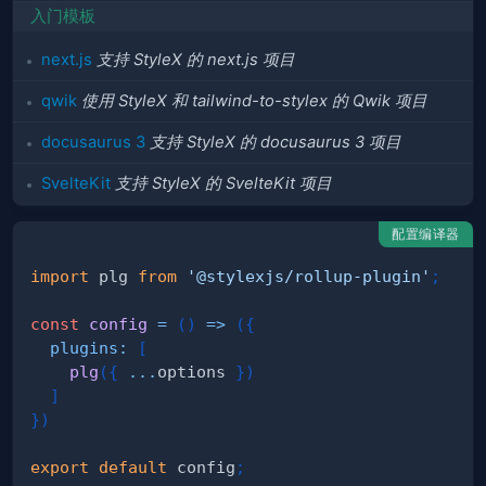
入门模板
next.js
支持 StyleX 的 next.js 项目
qwik
使用 StyleX 和 tailwind-to-stylex 的 Qwik 项目
docusaurus 3
支持 StyleX 的 docusaurus 3 项目
SvelteKit
支持 StyleX 的 SvelteKit 项目
配置编译器
import
plg
from
'@stylexjs/rollup-plugin'
;
const
config
=
(
)
=>
(
{
plugins
:
[
plg
(
{
...
options 
}
)
]
}
)
export
default
 config
;