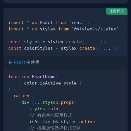
使用样式
import
*
as
React
from
'react'
;
import
*
as
 stylex
from
'@stylexjs/stylex'
;
const
 styles 
=
 stylex
.
create
(
{
...
}
)
;
const
 colorStyles 
=
 stylex
.
create
(
{
...
}
)
;
在
React
中使用
function
ReactDemo
(
{
 color
,
isActive
,
style 
}
)
{
return
(
<
div
{
...
stylex
.
props
(
        styles
.
main
,
// 有条件地应用样式
        isActive 
&&
 styles
.
active
,
// 根据属性选择样式变体