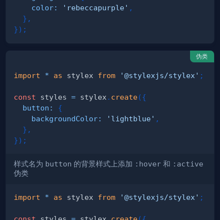
color
:
'rebeccapurple'
,
}
,
}
)
;
伪类
import
*
as
 stylex
from
'@stylexjs/stylex'
;
const
 styles 
=
 stylex
.
create
(
{
button
:
{
backgroundColor
:
'lightblue'
,
}
,
}
)
;
样式名为
button
的背景样式上添加
:hover
和
:active
伪类
import
*
as
 stylex
from
'@stylexjs/stylex'
;
const
 styles 
=
 stylex
.
create
(
{