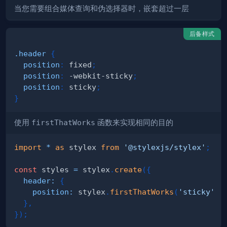
当您需要组合媒体查询和伪选择器时，嵌套超过
一层
后备样式
.header
{
position
:
 fixed
;
position
:
 -webkit-sticky
;
position
:
 sticky
;
}
使用
firstThatWorks
函数来实现相同的目的
import
*
as
 stylex
from
'@stylexjs/stylex'
;
const
 styles 
=
 stylex
.
create
(
{
header
:
{
position
:
 stylex
.
firstThatWorks
(
'sticky'
,
}
,
}
)
;