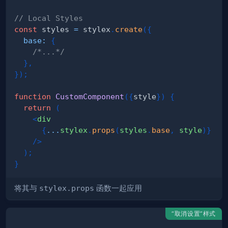
// Local Styles
const
 styles 
=
 stylex
.
create
(
{
base
:
{
/*...*/
}
,
}
)
;
function
CustomComponent
(
{
style
}
)
{
return
(
<
div
{
...
stylex
.
props
(
styles
.
base
,
 style
)
}
/>
)
;
}
将其与
stylex.props
函数一起应用
“取消设置”样式