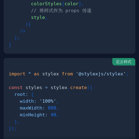
        colorStyles
[
color
]
,
// 将样式作为 props 传递
        style
,
)
}
/>
)
;
}
定义样式
import
*
as
 stylex
from
'@stylexjs/stylex'
;
const
 styles 
=
 stylex
.
create
(
{
root
:
{
width
:
'100%'
,
maxWidth
:
800
,
minHeight
:
40
,
}
,
}
)
;