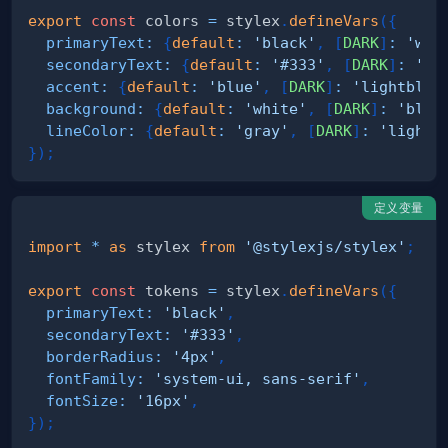
export
const
 colors 
=
 stylex
.
defineVars
(
{
primaryText
:
{
default
:
'black'
,
[
DARK
]
:
'whi
secondaryText
:
{
default
:
'#333'
,
[
DARK
]
:
'#c
accent
:
{
default
:
'blue'
,
[
DARK
]
:
'lightblue
background
:
{
default
:
'white'
,
[
DARK
]
:
'blac
lineColor
:
{
default
:
'gray'
,
[
DARK
]
:
'lightg
}
)
;
定义变量
import
*
as
 stylex
from
'@stylexjs/stylex'
;
export
const
 tokens 
=
 stylex
.
defineVars
(
{
primaryText
:
'black'
,
secondaryText
:
'#333'
,
borderRadius
:
'4px'
,
fontFamily
:
'system-ui, sans-serif'
,
fontSize
:
'16px'
,
}
)
;