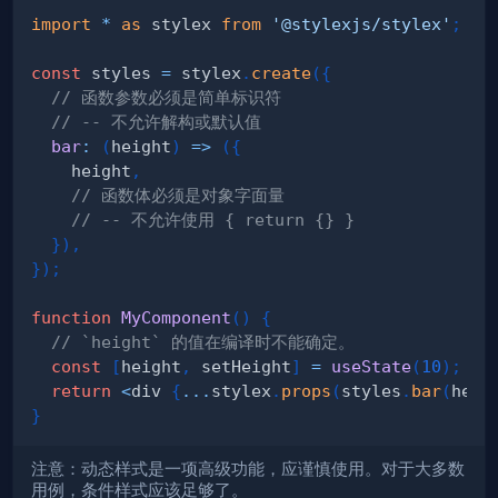
import
*
as
 stylex
from
'@stylexjs/stylex'
;
const
 styles 
=
 stylex
.
create
(
{
// 函数参数必须是简单标识符
// -- 不允许解构或默认值
bar
:
(
height
)
=>
(
{
    height
,
// 函数体必须是对象字面量
// -- 不允许使用 { return {} }
}
)
,
}
)
;
function
MyComponent
(
)
{
// `height` 的值在编译时不能确定。
const
[
height
,
 setHeight
]
=
useState
(
10
)
;
return
<
div 
{
...
stylex
.
props
(
styles
.
bar
(
heig
}
注意：动态样式是一项高级功能，应谨慎使用。对于大多数
用例，条件样式应该足够了。