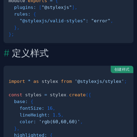
module
.
exports
=
{
plugins
:
[
"@stylexjs"
]
,
rules
:
{
"@stylexjs/valid-styles"
:
"error"
,
}
,
}
;
定义样式
创建样式
import
*
as
 stylex
from
'@stylexjs/stylex'
;
const
 styles 
=
 stylex
.
create
(
{
base
:
{
fontSize
:
16
,
lineHeight
:
1.5
,
color
:
'rgb(60,60,60)'
,
}
,
highlighted
:
{