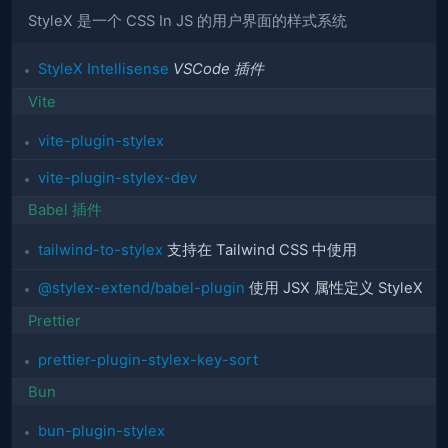
StyleX 是一个 CSS In JS 的用户界面的样式系统
StyleX Intellisense
VSCode 插件
Vite
vite-plugin-stylex
vite-plugin-stylex-dev
Babel 插件
tailwind-to-stylex
支持在 Tailwind CSS 中使用
@stylex-extend/babel-plugin
使用 JSX 属性定义 StyleX
Prettier
prettier-plugin-stylex-key-sort
Bun
bun-plugin-stylex