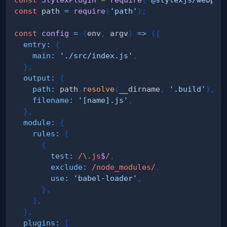
const
 path 
=
require
(
'path'
)
;
const
config
=
(
env
,
 argv
)
=>
(
{
entry
:
{
main
:
'./src/index.js'
,
}
,
output
:
{
path
:
 path
.
resolve
(
__dirname
,
'.build'
)
,
filename
:
'[name].js'
,
}
,
module
:
{
rules
:
[
{
test
:
/
\.
js
$
/
,
exclude
:
/
node_modules
/
,
use
:
'babel-loader'
,
}
,
]
,
}
,
plugins
:
[