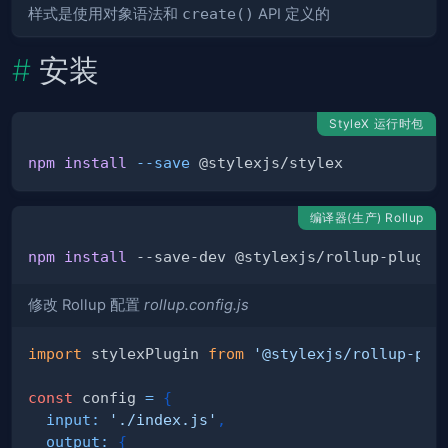
样式是使用对象语法和
create()
API 定义的
安装
StyleX 运行时包
npm
install
--save
编译器(生产) Rollup
npm
install
修改 Rollup 配置
rollup.config.js
import
stylexPlugin
from
'@stylexjs/rollup-plu
const
 config 
=
{
input
:
'./index.js'
,
output
:
{