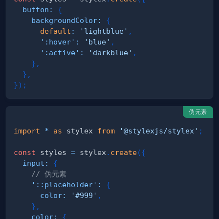
button
:
{
backgroundColor
:
{
default
:
'lightblue'
,
':hover'
:
'blue'
,
':active'
:
'darkblue'
,
}
,
}
,
}
)
;
伪元素
import
*
as
 stylex
from
'@stylexjs/stylex'
;
const
 styles 
=
 stylex
.
create
(
{
input
:
{
// 伪元素
'::placeholder'
:
{
color
:
'#999'
,
}
,
color
:
{