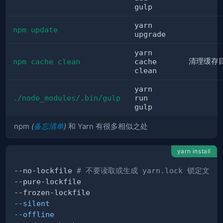
gulp
yarn
npm update
upgrade
yarn
清理缓存
npm cache clean
cache
clean
yarn
./node_modules/.bin/gulp
run
gulp
npm
(
备忘清单
)
和 Yarn 有很多相似之处
yarn install
--no-lockfile 
# 不要读取或生成 yarn.lock 锁定文件
--silent
--offline