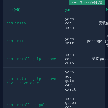
Yarn 与 npm 命令比较
npm(v5)
yarn
yarn
安装
npm install
add
,
yarn
yarn
npm init
package.j
init
yarn
安装
gul
npm install gulp --save
add
gulp
yarn
add
npm install gulp --save-
gulp --
dev --save-exact
dev --
exact
yarn
global
npm install -g gulp
add