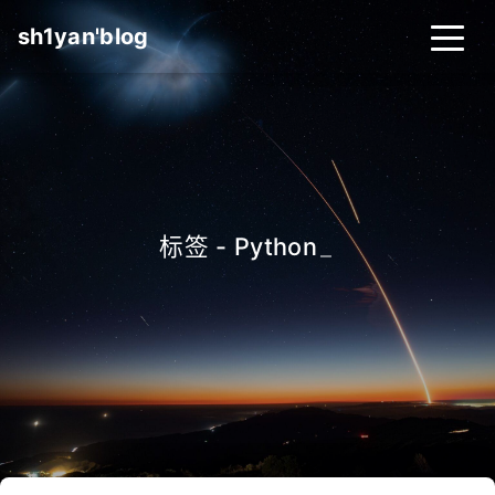
sh1yan'blog
标签 - Python
_