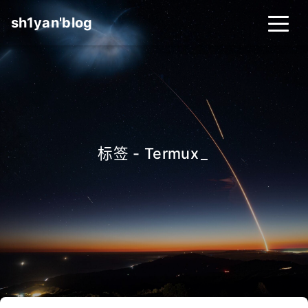
sh1yan'blog
标签 - Termux
_