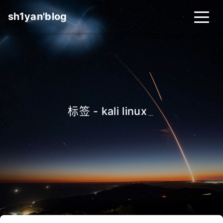
sh1yan'blog
标签 - kali linux
_