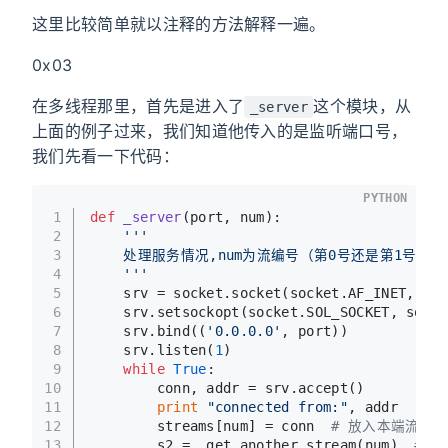
这里比较简单就以注释的方法解释一遍。
0x03
在多线程那里，首先是进入了
这个模块，从
_server
上面的例子过来，我们知道他传入的是监听端口号，
我们先看一下代码：
PYTHON
1
def
_server
(
port, num
):
2
'''
3
    处理服务情况,num为流编号（第0号还是第1号）
4
    '''
5
    srv = socket.socket(socket.AF_INET, soc
6
    srv.setsockopt(socket.SOL_SOCKET, socke
7
    srv.bind((
'0.0.0.0'
, port))
8
    srv.listen(
1
)
9
while
True
:
10
        conn, addr = srv.accept()
11
print
"connected from:"
, addr
12
        streams[num] = conn  
# 放入本端流对
13
        s2 = _get_another_stream(num)  
# 