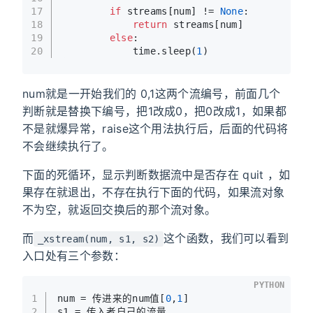
17
if
 streams[num] != 
None
:
18
return
 streams[num]
19
else
:
20
            time.sleep(
1
)
num就是一开始我们的 0,1这两个流编号，前面几个
判断就是替换下编号，把1改成0，把0改成1，如果都
不是就爆异常，raise这个用法执行后，后面的代码将
不会继续执行了。
下面的死循环，显示判断数据流中是否存在 quit ，如
果存在就退出，不存在执行下面的代码，如果流对象
不为空，就返回交换后的那个流对象。
而
这个函数，我们可以看到
_xstream(num, s1, s2)
入口处有三个参数：
PYTHON
1
num = 传进来的num值[
0
,
1
]
2
s1 = 传入者自己的流量