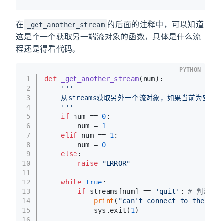
在
的后面的注释中，可以知道
_get_another_stream
这是个一个获取另一端流对象的函数，具体是什么流
程还是得看代码。
PYTHON
1
def
_get_another_stream
(
num
):
2
'''
3
    从streams获取另外一个流对象，如果当前为空，
4
    '''
5
if
 num == 
0
:
6
        num = 
1
7
elif
 num == 
1
:
8
        num = 
0
9
else
:
10
raise
"ERROR"
11
12
while
True
:
13
if
 streams[num] == 
'quit'
: 
# 判断列
14
print
(
"can't connect to the tar
15
            sys.exit(
1
)
16