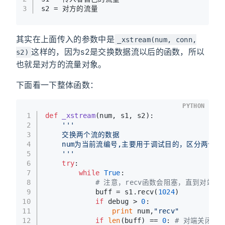
3
s2 = 对方的流量
其实在上面传入的参数中是
_xstream(num, conn,
这样的，因为s2是交换数据流以后的函数，所以
s2)
也就是对方的流量对象。
下面看一下整体函数：
PYTHON
1
def
_xstream
(
num, s1, s2
):
2
'''
3
    交换两个流的数据
4
    num为当前流编号,主要用于调试目的，区分两个
5
    '''
6
try
:
7
while
True
:
8
# 注意，recv函数会阻塞，直到对端完
9
            buff = s1.recv(
1024
)
10
if
 debug > 
0
:
11
print
 num,
"recv"
12
if
len
(buff) == 
0
: 
# 对端关闭连