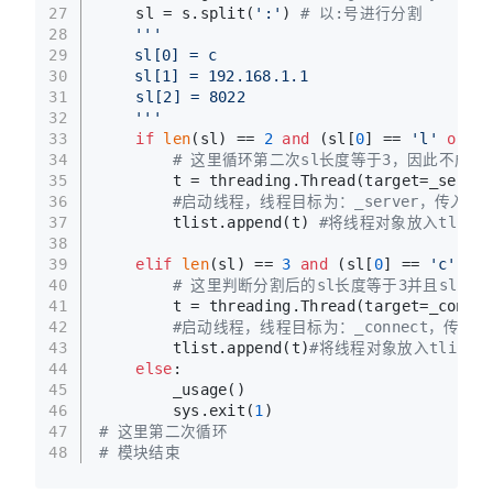
27
    sl = s.split(
':'
) 
# 以:号进行分割
28
'''
29
	sl[0] = c
30
	sl[1] = 192.168.1.1
31
    sl[2] = 8022
32
	'''
33
if
len
(sl) == 
2
and
 (sl[
0
] == 
'l'
or
 sl
34
# 这里循环第二次sl长度等于3，因此不成立
35
        t = threading.Thread(target=_server
36
#启动线程，线程目标为：_server，传入的参
37
        tlist.append(t) 
#将线程对象放入tlist
38
39
elif
len
(sl) == 
3
and
 (sl[
0
] == 
'c'
or
 
40
# 这里判断分割后的sl长度等于3并且sl[0
41
        t = threading.Thread(target=_connec
42
#启动线程，线程目标为：_connect，传入的参数为sl
43
        tlist.append(t)
#将线程对象放入tlist中
44
else
:
45
        _usage()
46
        sys.exit(
1
)
47
# 这里第二次循环
48
# 模块结束