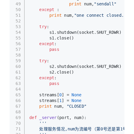
49
print
 num,
"sendall"
50
except
 :
51
print
 num,
"one connect closed."
52
53
try
:
54
        s1.shutdown(socket.SHUT_RDWR)
55
        s1.close()
56
except
:
57
pass
58
59
try
:
60
        s2.shutdown(socket.SHUT_RDWR)
61
        s2.close()
62
except
:
63
pass
64
65
    streams[
0
] = 
None
66
    streams[
1
] = 
None
67
print
 num, 
"CLOSED"
68
69
def
_server
(
port, num
):
70
'''
71
    处理服务情况,num为流编号（第0号还是第1号）