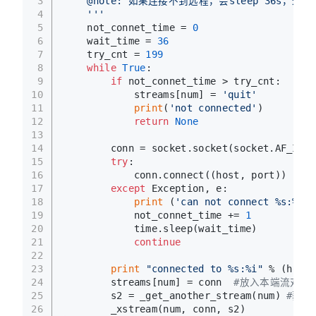
3
    @note: 如果连接不到远程，会sleep 36s，最
4
    '''
5
    not_connet_time = 
0
6
    wait_time = 
36
7
    try_cnt = 
199
8
while
True
:
9
if
 not_connet_time > try_cnt:
10
            streams[num] = 
'quit'
11
print
(
'not connected'
)
12
return
None
13
14
        conn = socket.socket(socket.AF_INET
15
try
:
16
            conn.connect((host, port))
17
except
 Exception, e:
18
print
 (
'can not connect %s:%s!'
19
            not_connet_time += 
1
20
            time.sleep(wait_time)
21
continue
22
23
print
"connected to %s:%i"
 % (host,
24
        streams[num] = conn  
#放入本端流对象
25
        s2 = _get_another_stream(num) 
#获取
26
        _xstream(num, conn, s2)