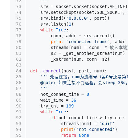
72
    '''
73
    srv = socket.socket(socket.AF_INET, so
74
    srv.setsockopt(socket.SOL_SOCKET, sock
75
    srv.bind((
'0.0.0.0'
, port))
76
    srv.listen(
1
)
77
while
True
:
78
        conn, addr = srv.accept()
79
print
"connected from:"
, addr
80
        streams[num] = conn  
# 放入本端流对
81
        s2 = _get_another_stream(num)  
#
82
        _xstream(num, conn, s2)
83
84
def
_connect
(
host, port, num
):
85
'''	处理连接，num为流编号（第0号还是第1号）
86
    @note: 如果连接不到远程，会sleep 36s，最
87
    '''
88
    not_connet_time = 
0
89
    wait_time = 
36
90
    try_cnt = 
199
91
while
True
:
92
if
 not_connet_time > try_cnt:
93
            streams[num] = 
'quit'
94
print
(
'not connected'
)
95
return
None