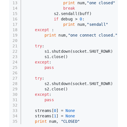
13
print
 num,
"one closed"
14
break
15
            s2.sendall(buff)
16
if
 debug > 
0
:
17
print
 num,
"sendall"
18
except
 :
19
print
 num,
"one connect closed."
20
21
try
:
22
        s1.shutdown(socket.SHUT_RDWR)
23
        s1.close()
24
except
:
25
pass
26
27
try
:
28
        s2.shutdown(socket.SHUT_RDWR)
29
        s2.close()
30
except
:
31
pass
32
33
    streams[
0
] = 
None
34
    streams[
1
] = 
None
35
print
 num, 
"CLOSED"