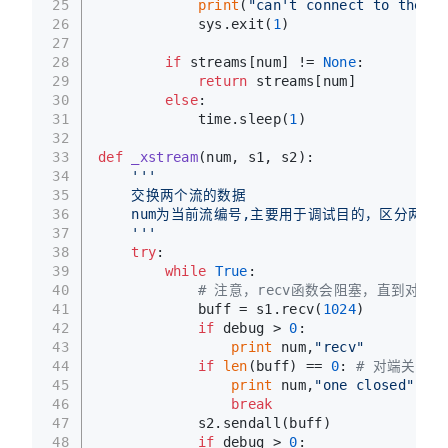
25
print
(
"can't connect to the ta
26
            sys.exit(
1
)
27
28
if
 streams[num] != 
None
:
29
return
 streams[num]
30
else
:
31
            time.sleep(
1
)
32
33
def
_xstream
(
num, s1, s2
):
34
'''
35
    交换两个流的数据
36
    num为当前流编号,主要用于调试目的，区分两个
37
    '''
38
try
:
39
while
True
:
40
# 注意，recv函数会阻塞，直到对端完
41
            buff = s1.recv(
1024
)
42
if
 debug > 
0
:
43
print
 num,
"recv"
44
if
len
(buff) == 
0
: 
# 对端关闭
45
print
 num,
"one closed"
46
break
47
            s2.sendall(buff)
48
if
 debug > 
0
: