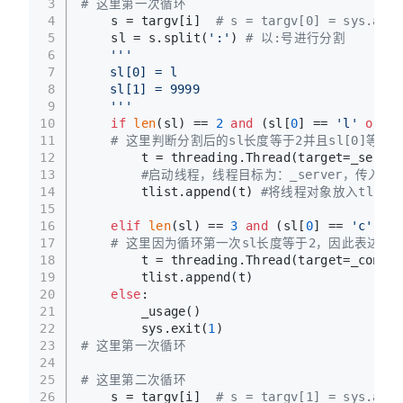
3
# 这里第一次循环
4
    s = targv[i]  
# s = targv[0] = sys.argv
5
    sl = s.split(
':'
) 
# 以:号进行分割
6
'''
7
	sl[0] = l
8
	sl[1] = 9999
9
	'''
10
if
len
(sl) == 
2
and
 (sl[
0
] == 
'l'
or
 sl
11
# 这里判断分割后的sl长度等于2并且sl[0]等于
12
        t = threading.Thread(target=_server
13
#启动线程，线程目标为：_server，传入的参数为
14
        tlist.append(t) 
#将线程对象放入tlist
15
16
elif
len
(sl) == 
3
and
 (sl[
0
] == 
'c'
or
 
17
# 这里因为循环第一次sl长度等于2，因此表达式
18
        t = threading.Thread(target=_connec
19
        tlist.append(t)
20
else
:
21
        _usage()
22
        sys.exit(
1
)
23
# 这里第一次循环
24
25
# 这里第二次循环
26
    s = targv[i]  
# s = targv[1] = sys.argv