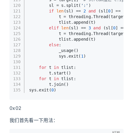
120
        sl = s.split(
':'
)
121
if
len
(sl) == 
2
and
 (sl[
0
] == 
'l'
122
            t = threading.Thread(target=_s
123
            tlist.append(t)
124
elif
len
(sl) == 
3
and
 (sl[
0
] == 
'c
125
            t = threading.Thread(target=_c
126
            tlist.append(t)
127
else
:
128
            _usage()
129
            sys.exit(
1
)
130
131
for
 t 
in
 tlist:
132
        t.start()
133
for
 t 
in
 tlist:
134
        t.join()
135
sys.exit(
0
)
0x02
我们首先看一下用法：
HTML