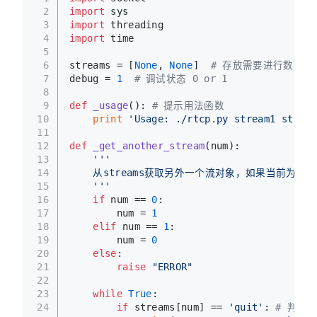
2
import
 sys
3
import
 threading
4
import
 time
5
6
streams = [
None
, 
None
]  
# 存放需要进行数据转发
7
debug = 
1
# 调试状态 0 or 1
8
9
def
_usage
(): 
# 提示用法函数
10
print
'Usage: ./rtcp.py stream1 stream
11
12
def
_get_another_stream
(
num
):
13
'''
14
    从streams获取另外一个流对象，如果当前为空
15
    '''
16
if
 num == 
0
:
17
        num = 
1
18
elif
 num == 
1
:
19
        num = 
0
20
else
:
21
raise
"ERROR"
22
23
while
True
:
24
if
 streams[num] == 
'quit'
: 
# 判断列