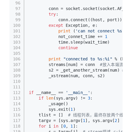
96
97
        conn = socket.socket(socket.AF_INE
98
try
:
99
            conn.connect((host, port))
100
except
 Exception, e:
101
print
 (
'can not connect %s:%s!
102
            not_connet_time += 
1
103
            time.sleep(wait_time)
104
continue
105
106
print
"connected to %s:%i"
 % (host
107
        streams[num] = conn  
#放入本端流对象
108
        s2 = _get_another_stream(num) 
#获
109
        _xstream(num, conn, s2)
110
111
112
if
 __name__ == 
'__main__'
:
113
if
len
(sys.argv) != 
3
:
114
        _usage()
115
        sys.exit(
1
)
116
    tlist = []  
# 线程列表，最终存放两个线程
117
    targv = [sys.argv[
1
], sys.argv[
2
] ]
118
for
 i 
in
 [
0
, 
1
]:
119
        s = targv[i]  
# stream描述 c:ip:po